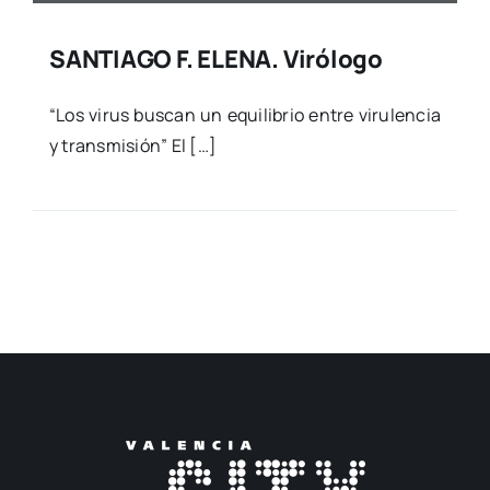
SANTIAGO F. ELENA. Virólogo
“Los virus bus­can un equi­li­brio entre viru­len­cia
y trans­mi­sión” El […]