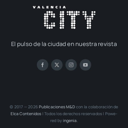
El pul­so de la ciu­dad en nues­tra revis­ta
© 2017 — 2026
Publi­ca­cio­nes M&D
con la cola­bo­ra­ción de
Elca Con­te­ni­dos
| Todos los dere­chos reser­va­dos | Powe­
red by
inge­nia.