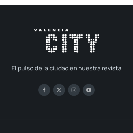
El pul­so de la ciu­dad en nues­tra revis­ta