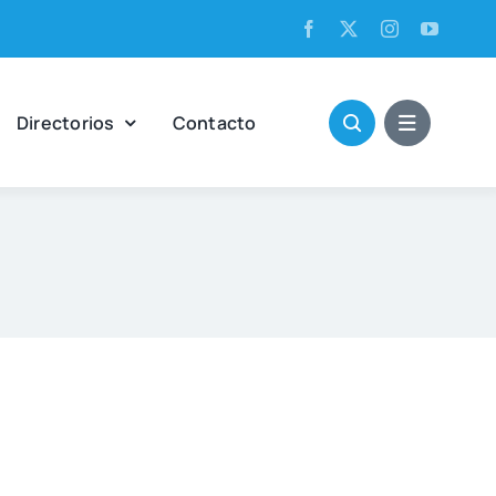
Direc­to­rios
Con­tac­to