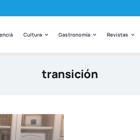
en­cià
Cul­tu­ra
Gas­tro­no­mía
Revis­tas
transición