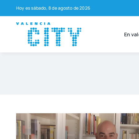
Saltar
Hoy es sába­do, 8 de agos­to de 2026
al
contenido
En val