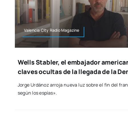
Valen­cia City Radio Maga­zi­ne
Wells Stabler, el embajador america
claves ocultas de la llegada de la D
Jor­ge Urdá­noz arro­ja nue­va luz sobre el fin del fra
según los espías».