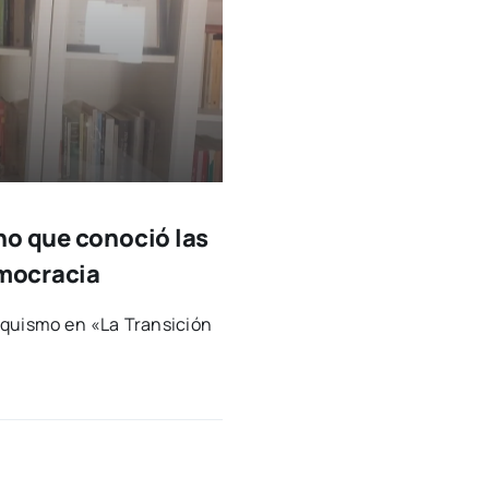
no que conoció las
emocracia
n­quis­mo en «La Tran­si­ción