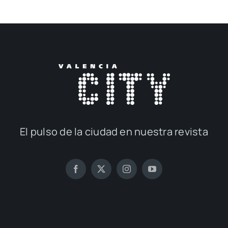
El pul­so de la ciu­dad en nues­tra revis­ta