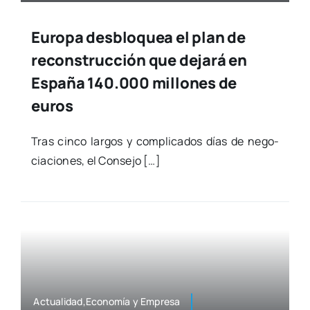
Europa desbloquea el plan de
reconstrucción que dejará en
España 140.000 millones de
euros
Tras cin­co lar­gos y com­pli­ca­dos días de nego­
cia­cio­nes, el Con­se­jo […]
Actualidad,Economía y Empre­sa