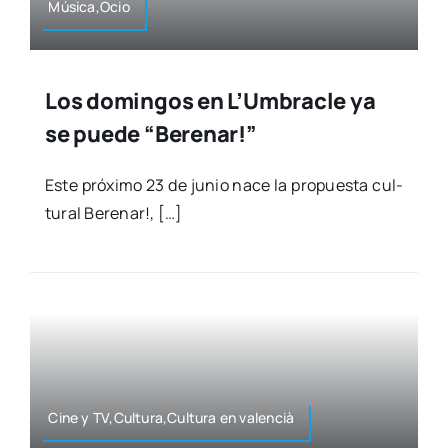
Música,Ocio
Los domingos en L’Umbracle ya
se puede “Berenar!”
Este pró­xi­mo 23 de junio nace la pro­pues­ta cul­
tu­ral Bere­nar!, […]
Cine y TV,Cultura,Cultura en valen­cià