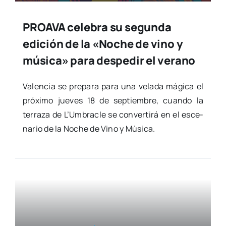
PROAVA celebra su segunda
edición de la «Noche de vino y
música» para despedir el verano
Valen­cia se pre­pa­ra para una vela­da mági­ca el
pró­xi­mo jue­ves 18 de sep­tiem­bre, cuan­do la
terra­za de L’Umbracle se con­ver­ti­rá en el esce­
na­rio de la Noche de Vino y Músi­ca.