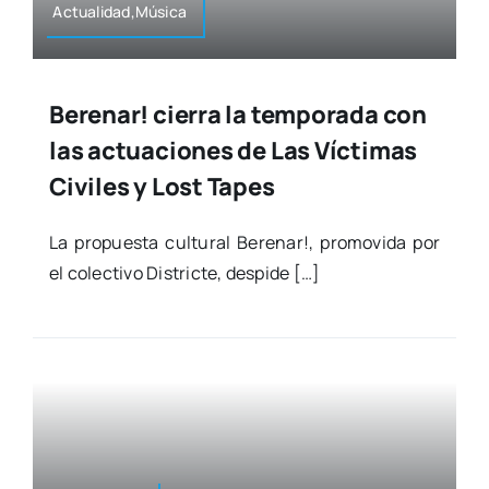
Actualidad,Música
Berenar! cierra la temporada con
las actuaciones de Las Víctimas
Civiles y Lost Tapes
La pro­pues­ta cul­tu­ral Bere­nar!, pro­mo­vi­da por
el colec­ti­vo Dis­tric­te, des­pi­de […]