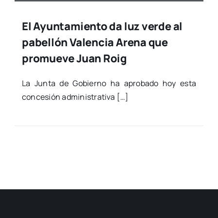
El Ayuntamiento da luz verde al
pabellón Valencia Arena que
promueve Juan Roig
La Jun­ta de Gobierno ha apro­ba­do hoy esta
con­ce­sión admi­nis­tra­ti­va […]