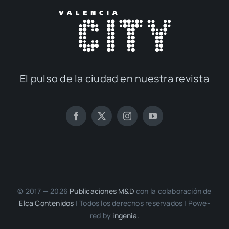
El pul­so de la ciu­dad en nues­tra revis­ta
© 2017 — 2026
Publi­ca­cio­nes M&D
con la cola­bo­ra­ción de
Elca Con­te­ni­dos
| Todos los dere­chos reser­va­dos | Powe­
red by
inge­nia.