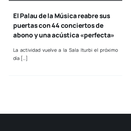
El Palau de la Música reabre sus
puertas con 44 conciertos de
abono y una acústica «perfecta»
La acti­vi­dad vuel­ve a la Sala Itur­bi el pró­xi­mo
día […]