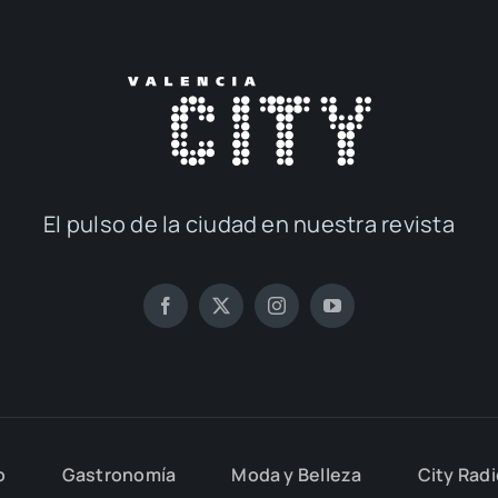
El pul­so de la ciu­dad en nues­tra revis­ta
o
Gas­tro­no­mía
Moda y Belle­za
City Rad