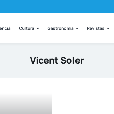
en­cià
Cul­tu­ra
Gas­tro­no­mía
Revis­tas
Vicent Soler