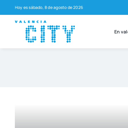
Saltar
Hoy es sába­do, 8 de agos­to de 2026
al
contenido
En val