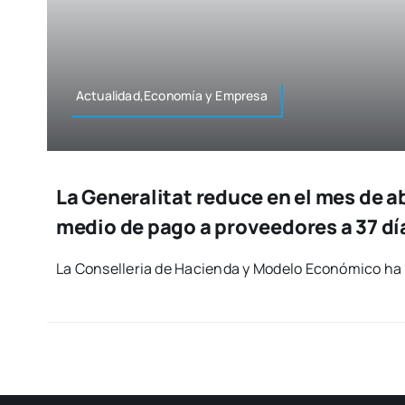
Actualidad,Economía y Empre­sa
La Generalitat reduce en el mes de ab
medio de pago a proveedores a 37 dí
La Con­se­lle­ria de Hacien­da y Mode­lo Eco­nó­mi­co ha 