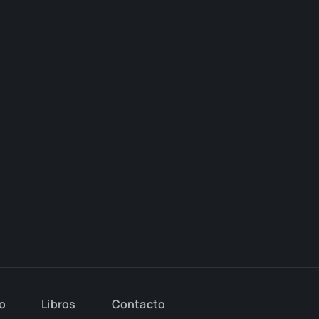
io
Libros
Con­tac­to