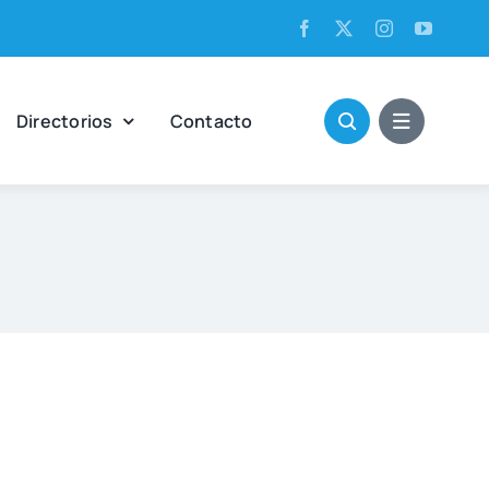
Direc­to­rios
Con­tac­to