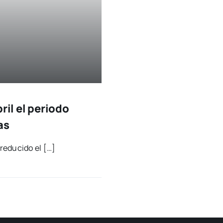
ril el periodo
as
redu­ci­do el […]