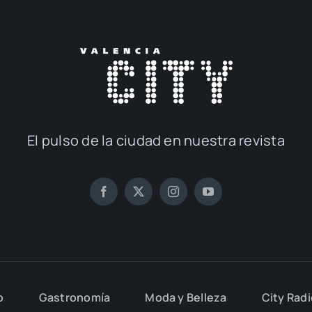
El pul­so de la ciu­dad en nues­tra revis­ta
o
Gas­tro­no­mía
Moda y Belle­za
City Rad