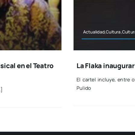
Actualidad,Cultura,Cultura
ical en el Teatro
La Flaka inaugura
El car­tel inclu­ye, entre 
Puli­do
…]