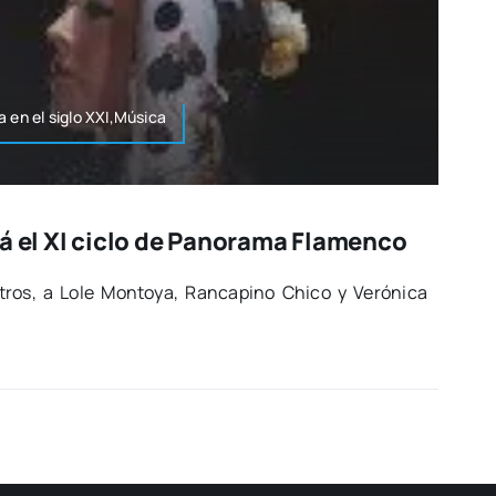
 en el siglo XXI,Música
rá el XI ciclo de Panorama Flamenco
otros, a Lole Mon­to­ya, Ran­ca­pino Chi­co y Veró­ni­ca