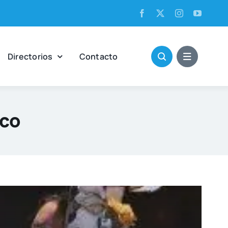
Direc­to­rios
Con­tac­to
nco