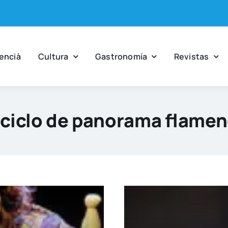
en­cià
Cul­tu­ra
Gas­tro­no­mía
Revis­tas
 ciclo de panorama flame