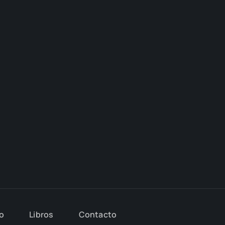
io
Libros
Con­tac­to