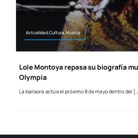
Actualidad,Cultura,Música
Lole Montoya repasa su biografía mus
Olympia
La bai­lao­ra actúa el pró­xi­mo 8 de mayo den­tro del [