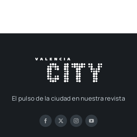
El pul­so de la ciu­dad en nues­tra revis­ta