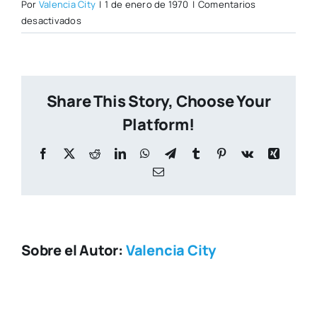
Por
Valencia City
|
1 de enero de 1970
|
Comentarios
en
desactivados
zen.jpg
Share This Story, Choose Your
Platform!
Facebook
X
Reddit
LinkedIn
WhatsApp
Telegram
Tumblr
Pinterest
Vk
Xing
Correo
electrónico
Sobre el Autor:
Valencia City