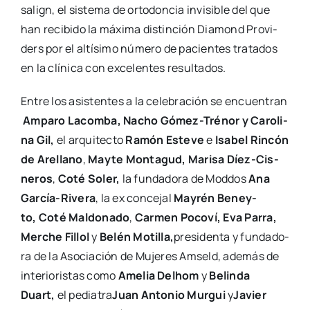
sa­lign, el sis­te­ma de orto­don­cia invi­si­ble del que
han reci­bi­do la máxi­ma dis­tin­ción Dia­mond Pro­vi­
ders por el altí­si­mo núme­ro de pacien­tes tra­ta­dos
en la clí­ni­ca con exce­len­tes resul­ta­dos.
Entre los asis­ten­tes a la cele­bra­ción se encuen­tran
Ampa­ro Lacom­ba, Nacho Gómez-Tré­­nor y Caro­li­
na Gil,
el arqui­tec­to
Ramón Este­ve
e
Isa­bel Rin­cón
de Are­llano
,
May­te Mon­ta­gud,
Mari­sa Díez-Cis­­
ne­­ros
,
Coté Soler,
la fun­da­do­ra de Mod­dos
Ana
Gar­­cía-Rive­­ra
, la ex con­ce­jal
May­rén Beney­
to,
Coté Mal­do­na­do
,
Car­men Poco­ví, Eva Parra,
Mer­che Fillol
y
Belén Moti­lla,
pre­si­den­ta y fun­da­do­
ra de la Aso­cia­ción de Muje­res Amseld, ade­más de
inte­rio­ris­tas como
Ame­lia Delhom
y
Belin­da
Duart,
el pedia­tra
Juan Anto­nio Mur­gui
y
Javier