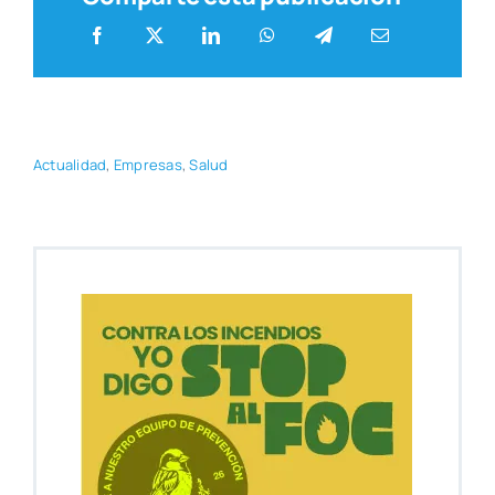
Actua­li­dad
,
Empre­sas
,
Salud