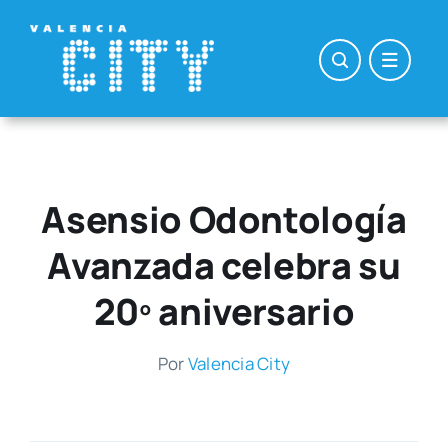
Saltar
al
contenido
Asensio Odontología
Avanzada celebra su
20º aniversario
Por
Valen­cia City