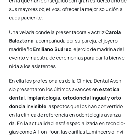
en la que han con­se­gui­do con gran esfuer­zo uno de
sus mayo­res obje­ti­vos: ofre­cer la mejor solu­ción a
cada pacien­te.
Una vela­da don­de la pre­sen­ta­do­ra y actriz
Caro­la
Balez­te­na
, acom­pa­ña­da por su pare­ja, el joye­ro
madri­le­ño
Emi­liano Suá­rez
, ejer­ció de madri­na del
even­to y maes­tra de cere­mo­nias para dar la bien­ve­
ni­da a los asis­ten­tes
En ella los pro­fe­sio­na­les de la Clí­ni­ca Den­tal Asen­
sio pre­sen­ta­ron los últi­mos avan­ces en
esté­ti­ca
den­tal, implan­to­lo­gía, orto­don­cia lin­gual y orto­
don­cia invi­si­ble
, aspec­tos que los han con­ver­ti­do
en la clí­ni­ca de refe­ren­cia en odon­to­lo­gía avan­za­
da. En la actua­li­dad, está espe­cia­li­za­da en tec­no­lo­
gías como All-on-four, las cari­llas Lumi­neers o Invi­