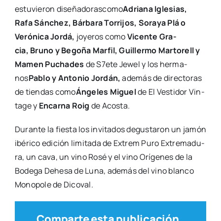
estu­vie­ron dise­ña­do­ras­co­mo
Adria­na Igle­sias,
Rafa Sán­chez, Bár­ba­ra Torri­jos, Sora­ya Plá o
Veró­ni­ca Jor­dá,
joye­ros como
Vicen­te Gra­
cia,
Bruno y Bego­ña Mar­fil, Gui­ller­mo Mar­to­rell y
Mamen Pucha­des
de S7ete Jewel y los her­ma­
nos
Pablo y Anto­nio Jor­dán,
ade­más de direc­to­ras
de tien­das como
Ánge­les Miguel
de El Ves­ti­dor Vin­
ta­ge y
Encar­na Roig
de Acos­ta.
Duran­te la fies­ta los invi­ta­dos degus­ta­ron un jamón
ibé­ri­co edi­ción limi­ta­da de Extrem Puro Extre­ma­du­
ra, un cava, un vino Rosé y el vino Orí­ge­nes de la
Bode­ga Dehe­sa de Luna, ade­más del vino blan­co
Mono­po­le de Dico­val.
Comparte esta publicación