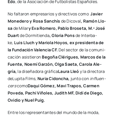
Edo
, de la Aso­cia­ción de Fut­bo­lis­tas Espa­ño­les.
No fal­ta­ron empre­sa­rios y direc­ti­vos como
Javier
Mone­de­ro y Rosa San­chís
de Dico­val
, Ramón Llo­
sa
de Milar
y Eva Rome­ro, Pablo Bro­se­ta, M.ª José
Duart
de Dor­mi­tien­da
, Glo­ria Pons
de Inter­ba­
ke,
Luis Lluch y Mario­la Hoyos, ex pre­si­den­ta de
la Fun­da­ción Valen­cia CF.
Del sec­tor de la comu­ni­
ca­ción asis­tie­ron
Bego­ña Clé­ri­gues, Mar­cos de la
Fuen­te, Noe­mí Gar­zón, Olga Sae­ta, Caro­la Ale­
gría,
la dise­ña­do­ra grá­fi­ca
Lau­ra Lleó
y la direc­to­ra
deLu­pi­ta Films,
Nuria Cidon­cha,
jun­to con
influen­
cers
como
Daqui Gómez, Mavi Tra­pos, Car­men
Pove­da, Pachi Viño­les, Judith MF, Didí de Die­go,
Ovi­dio y Nuel Puig.
Entre los repre­sen­tan­tes del mun­do de la moda,