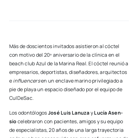
Más de dos­cien­tos invi­ta­dos asis­tie­ron al cóc­tel
con moti­vo del 20º ani­ver­sa­rio de la clí­ni­ca en el
beach club Azul de la Mari­na Real. El cóc­tel reu­nió a
empre­sa­rios, depor­tis­tas, dise­ña­do­res, arqui­tec­tos
e
influen­cers
en un encla­ve marino pri­vi­le­gia­do a
pie de pla­ya un espa­cio dise­ña­do por el equi­po de
Cul­De­Sac.
Los odon­tó­lo­gos
José Luis Lanu­za
y
Lucía Asen­
sio
cele­bra­ron con pacien­tes, ami­gos y su equi­po
de espe­cia­lis­tas, 20 años de una lar­ga tra­yec­to­ria