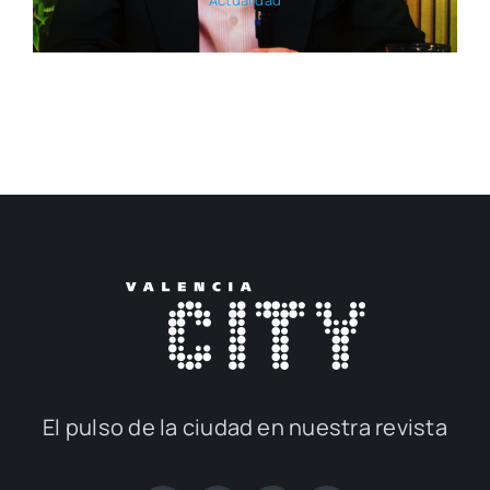
El pul­so de la ciu­dad en nues­tra revis­ta