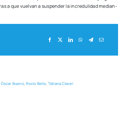
o­ras a que vuel­van a sus­pen­der la incre­du­li­dad median­
,
Óscar Bueno
,
Rocío Bello
,
Tatia­na Cla­vel