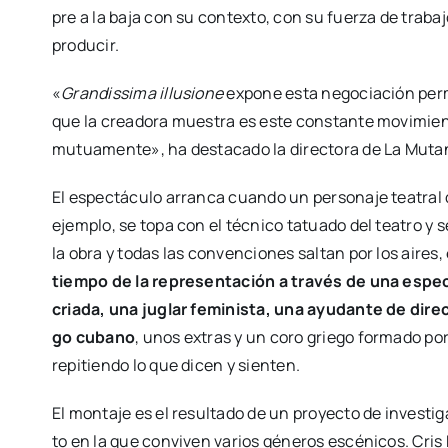
pre a la baja con su con­tex­to, con su fuer­za de tra­ba­
pro­du­cir.
«
Gran­dis­si­ma illu­sio­ne
expo­ne esta nego­cia­ción per­m
que la crea­do­ra mues­tra es este cons­tan­te movi­mien­t
mutua­men­te», ha des­ta­ca­do la direc­to­ra de La Mut
El espec­tácu­lo arran­ca cuan­do un per­so­na­je tea­tral
ejem­plo, se topa con el téc­ni­co tatua­do del tea­tro y s
la obra y todas las con­ven­cio­nes sal­tan por los aires,
tiem­po de la repre­sen­ta­ción a tra­vés de una espe­
cria­da, una juglar femi­nis­ta, una ayu­dan­te de direc
go cubano
, unos extras y un coro grie­go for­ma­do po
repi­tien­do lo que dicen y sien­ten.
El mon­ta­je es el resul­ta­do de un pro­yec­to de inves­ti
to en la que con­vi­ven varios géne­ros escé­ni­cos. Cris B