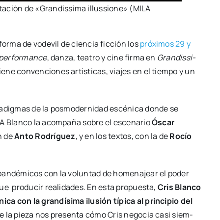
a­ción de «Gran­dis­si­ma illus­sio­ne» (MILA
for­ma de vode­vil de cien­cia fic­ción los
pró­xi­mos 29 y
per­for­man­ce
, dan­za, tea­tro y cine fir­ma en
Gran­dis­si­
e­ne con­ven­cio­nes artís­ti­cas, via­jes en el tiem­po y un
a­dig­mas de la pos­mo­der­ni­dad escé­ni­ca don­de se
s. A Blan­co la acom­pa­ña sobre el esce­na­rio
Óscar
ón de
Anto Rodrí­guez
, y en los tex­tos, con la de
Rocío
an­dé­mi­cos con la volun­tad de home­na­jear el poder
ue pro­du­cir reali­da­des. En esta pro­pues­ta,
Cris Blan­co
a con la gran­dí­si­ma ilu­sión típi­ca al prin­ci­pio del
e de la pie­za nos pre­sen­ta cómo Cris nego­cia casi siem­