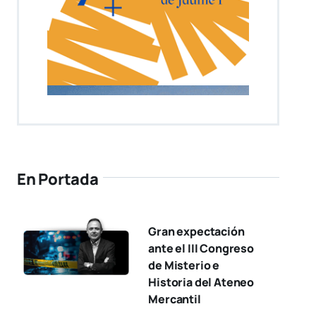
En Portada
Gran expectación
ante el III Congreso
de Misterio e
Historia del Ateneo
Mercantil