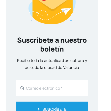
Suscríbete a nuestro
boletín
Reci­be toda la actua­li­dad en cul­tu­ra y
ocio, de la ciu­dad de Valen­cia
SUSCRÍBETE