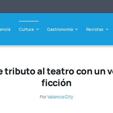
en­cià
Cul­tu­ra
Gas­tro­no­mía
Revis­tas
 tributo al teatro con un 
ficción
Por
Valen­cia City