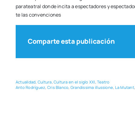
para­tea­tral don­de inci­ta a espec­ta­do­res y espec­ta­d
te las con­ven­cio­nes
Comparte esta publicación
Actua­li­dad
,
Cul­tu­ra
,
Cul­tu­ra en el siglo XXI
,
Tea­tro
Anto Rodrí­guez
,
Cris Blan­co
,
Gran­dis­si­ma illus­sio­ne
,
La Mutant