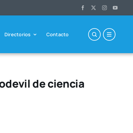
Direc­to­rios
Con­tac­to
vodevil de ciencia