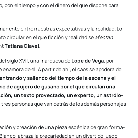
jo, con el tiem­po y con el dine­ro del que dis­po­ne para
a­nen­te entre nues­tras expec­ta­ti­vas y la reali­dad. Lo
o cir­cu­lar en el que fic­ción y reali­dad se
afec­tan
ant
Tatia­na Cla­vel
.
 del siglo XVII, una mar­que­sa de
Lope de Vega
, por
e ena­mo­ra de él. A par­tir de ahí, el caos se apo­de­ra de
entran­do y salien­do del tiem­po de la esce­na y el
cie de agu­je­ro de gusano por el que cir­cu­lan una
­ción, un tex­to pro­yec­ta­do, un exper­to, un astró­lo­
r tres per­so­nas que van detrás de los demás per­so­na­jes
­ga­ción y crea­ción de una pie­za escé­ni­ca de gran for­ma­
lan­co, abra­za la pre­ca­rie­dad en un diver­ti­do jue­go