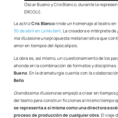
Óscar Bueno y Cris Blan­co, duran­te la repre­sen­t
ERCOLI).
La actriz
Cris Blan­co
rin­de un home­na­je al tea­tro en 
30 de abril en La Mutant
. La crea­do­ra e intér­pre­te de
ma illus­sio­ne una
pro­pues­ta meta­na­rra­ti­va que con­ti
amor en tiem­pos del Apo­ca­lip­sis.
La obra es, así mis­mo, un cues­tio­na­mien­to de los par
ahon­da en la com­bi­na­ción de for­ma­tos y dis­ci­pli­na
Bueno
. En la dra­ma­tur­gia cuen­ta con la cola­bo­ra­ci
Bello
Gran­dis­si­ma illu­sio­ne
se empe­zó a crear en tiem­pos p
del tea­tro para cons­truir fic­cio­nes al mis­mo tiem­po q
se repre­sen­ta a sí mis­ma como una direc­to­ra escé­ni­c
pro­ce­so de pro­duc­ción de cual­quier obra
. El via­j