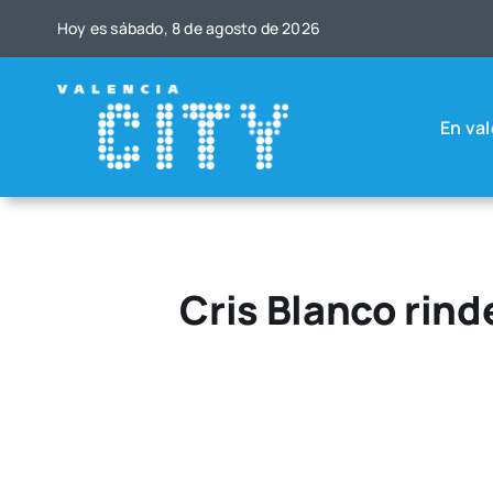
Saltar
Hoy es sába­do, 8 de agos­to de 2026
al
contenido
En val
Cris Blanco rinde