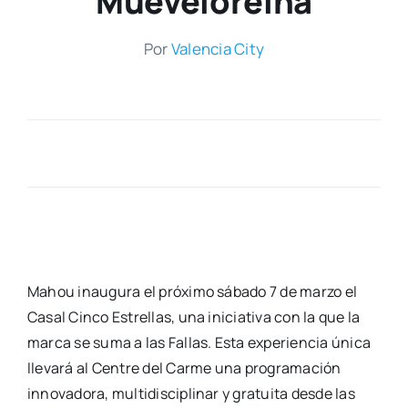
Mueveloreina
Por
Valen­cia City
Mahou inau­gu­ra el pró­xi­mo sába­do 7 de mar­zo el
Casal Cin­co Estre­llas, una ini­cia­ti­va con la que la
mar­ca se suma a las Fallas. Esta expe­rien­cia úni­ca
lle­va­rá al Cen­tre del Car­me una pro­gra­ma­ción
inno­va­do­ra, mul­ti­dis­ci­pli­nar y gra­tui­ta des­de las