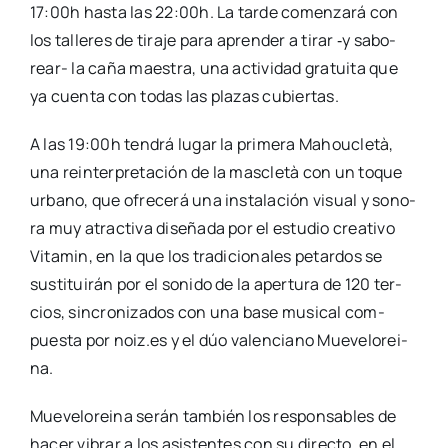
17:00h has­ta las 22:00h. La tar­de comen­za­rá con
los talle­res de tira­je para apren­der a tirar ‑y sabo­­
rear- la caña maes­tra, una acti­vi­dad gra­tui­ta que
ya cuen­ta con todas las pla­zas cubier­tas.
A las 19:00h ten­drá lugar la pri­me­ra Mahou­cle­tà,
una rein­ter­pre­ta­ción de la mas­cle­tà con un toque
urbano, que ofre­ce­rá una ins­ta­la­ción visual y sono­
ra muy atrac­ti­va dise­ña­da por el estu­dio crea­ti­vo
Vita­min, en la que los tra­di­cio­na­les petar­dos se
sus­ti­tui­rán por el soni­do de la aper­tu­ra de 120 ter­
cios, sin­cro­ni­za­dos con una base musi­cal com­
pues­ta por noiz.es y el dúo valen­ciano Mue­ve­lo­rei­
na.
Mue­ve­lo­rei­na serán tam­bién los res­pon­sa­bles de
hacer vibrar a los asis­ten­tes con su direc­to, en el