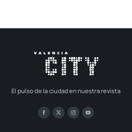
El pul­so de la ciu­dad en nues­tra revis­ta