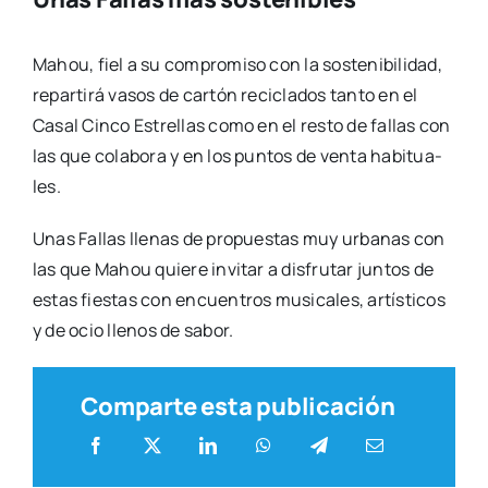
Mahou, fiel a su com­pro­mi­so con la sos­te­ni­bi­li­dad,
repar­ti­rá vasos de car­tón reci­cla­dos tan­to en el
Casal Cin­co Estre­llas como en el res­to de fallas con
las que cola­bo­ra y en los pun­tos de ven­ta habi­tua­
les.
Unas Fallas lle­nas de pro­pues­tas muy urba­nas con
las que Mahou quie­re invi­tar a dis­fru­tar jun­tos de
estas fies­tas con encuen­tros musi­ca­les, artís­ti­cos
y de ocio lle­nos de sabor.
Comparte esta publicación