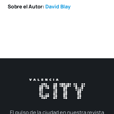
Sobre el Autor:
David Blay
El pul­so de la ciu­dad en nues­tra revis­ta