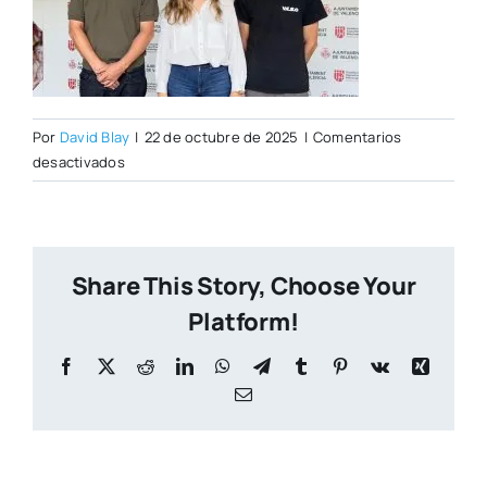
Por
David Blay
|
22 de octubre de 2025
|
Comentarios
en
desactivados
VESO
1
Share This Story, Choose Your
Platform!
Facebook
X
Reddit
LinkedIn
WhatsApp
Telegram
Tumblr
Pinterest
Vk
Xing
Correo
electrónico