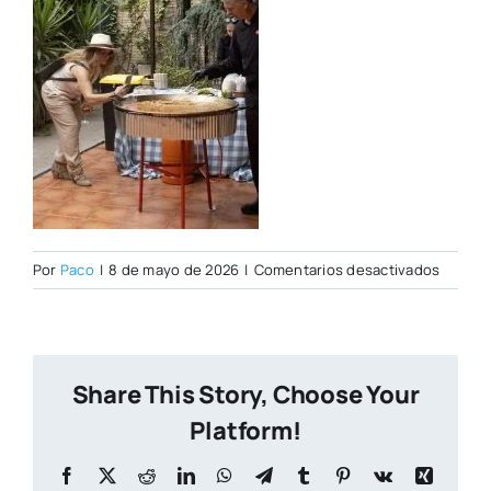
en
Por
Paco
|
8 de mayo de 2026
|
Comentarios desactivados
IMG_01
copia
Share This Story, Choose Your
Platform!
Facebook
X
Reddit
LinkedIn
WhatsApp
Telegram
Tumblr
Pinterest
Vk
Xing