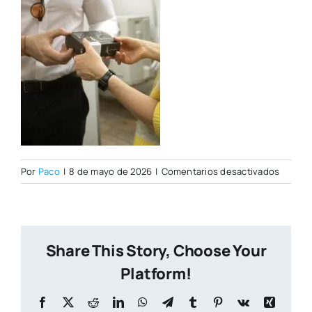
en
Por
Paco
|
8 de mayo de 2026
|
Comentarios desactivados
IMG_01
copia
Share This Story, Choose Your
Platform!
Facebook
X
Reddit
LinkedIn
WhatsApp
Telegram
Tumblr
Pinterest
Vk
Xing