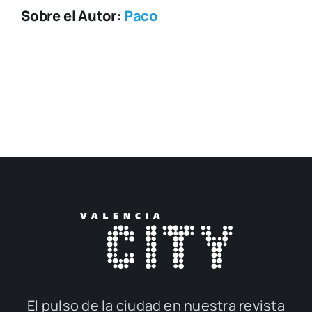
Sobre el Autor:
Paco
El pul­so de la ciu­dad en nues­tra revis­ta