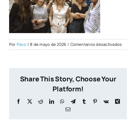
en
Por
Paco
|
8 de mayo de 2026
|
Comentarios desactivados
IMG_0
copia
Share This Story, Choose Your
Platform!
Facebook
X
Reddit
LinkedIn
WhatsApp
Telegram
Tumblr
Pinterest
Vk
Xing
Correo
electrónico