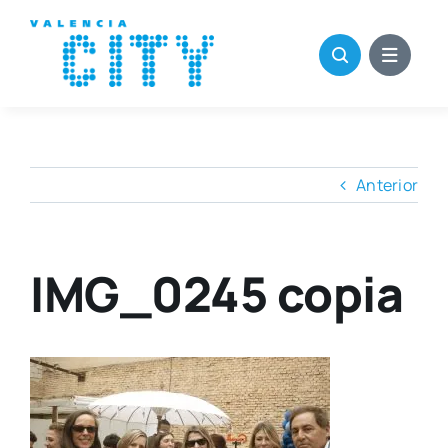
Saltar
al
contenido
Anterior
IMG_0245 copia