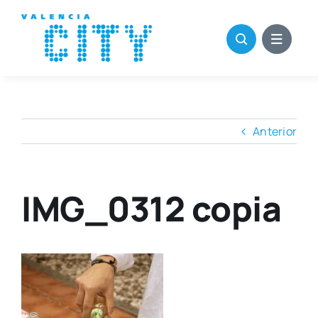
Saltar
al
contenido
Anterior
IMG_0312 copia