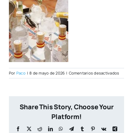
en
Por
Paco
|
8 de mayo de 2026
|
Comentarios desactivados
IMG_03
copia
Share This Story, Choose Your
Platform!
Facebook
X
Reddit
LinkedIn
WhatsApp
Telegram
Tumblr
Pinterest
Vk
Xing