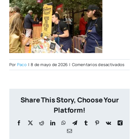
en
Por
Paco
|
8 de mayo de 2026
|
Comentarios desactivados
Open
Day
07–
05-
Share This Story, Choose Your
2026–
1
Platform!
Facebook
X
Reddit
LinkedIn
WhatsApp
Telegram
Tumblr
Pinterest
Vk
Xing
Correo
electrónico