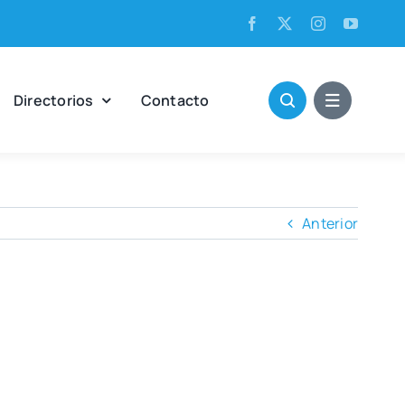
Direc­to­rios
Con­tac­to
Anterior