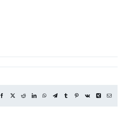
Facebook
X
Reddit
LinkedIn
WhatsApp
Telegram
Tumblr
Pinterest
Vk
Xing
Correo
electrónico