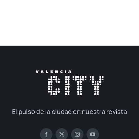
El pul­so de la ciu­dad en nues­tra revis­ta