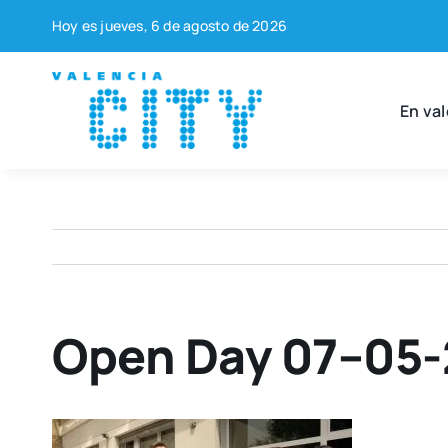
Saltar
Hoy es jue­ves, 6 de agos­to de 2026
al
contenido
En val
Open Day 07–05