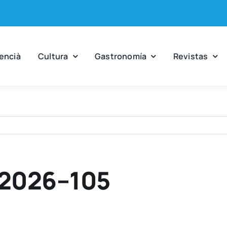
en­cià
Cul­tu­ra
Gas­tro­no­mía
Revis­tas
-2026–105