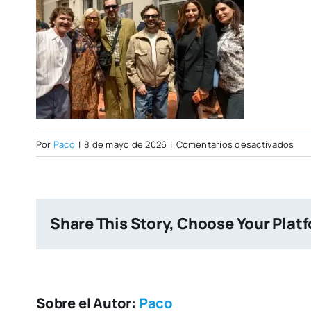
en
Por
Paco
|
8 de mayo de 2026
|
Comentarios desactivados
Ope
Day
07–
05-
Share This Story, Choose Your Plat
202
105
Sobre el Autor:
Paco