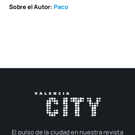
Sobre el Autor:
Paco
El pul­so de la ciu­dad en nues­tra revis­ta