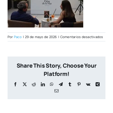
en
Por
Paco
|
29 de mayo de 2026
|
Comentarios desactivados
IMG_7
Share This Story, Choose Your
Platform!
Facebook
X
Reddit
LinkedIn
WhatsApp
Telegram
Tumblr
Pinterest
Vk
Xing
Correo
electrónico