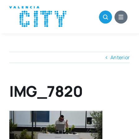
Saltar
al
contenido
Anterior
IMG_7820