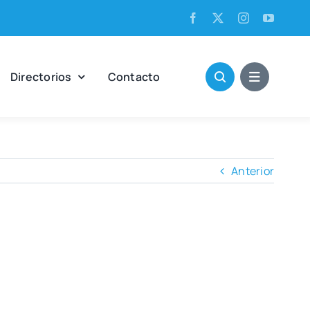
Direc­to­rios
Con­tac­to
Anterior