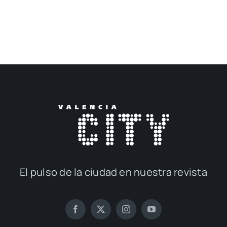
El pul­so de la ciu­dad en nues­tra revis­ta