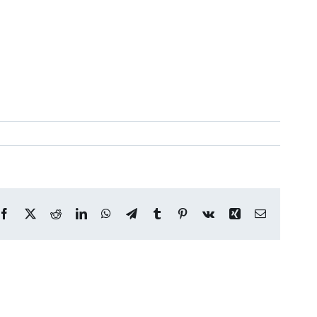
Facebook
X
Reddit
LinkedIn
WhatsApp
Telegram
Tumblr
Pinterest
Vk
Xing
Correo
electrónico