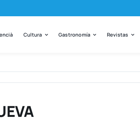
en­cià
Cul­tu­ra
Gas­tro­no­mía
Revis­tas
UEVA