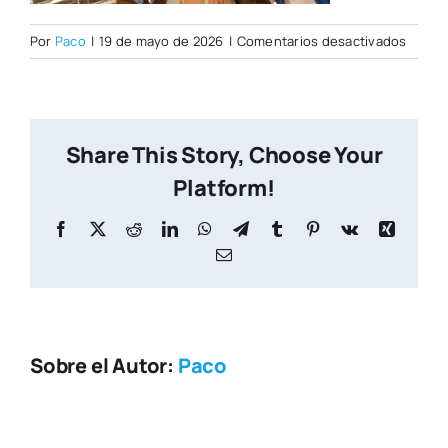
en
Por
Paco
|
19 de mayo de 2026
|
Comentarios desactivados
valenc
innova
y-
emple
Share This Story, Choose Your
de-
calida
Platform!
en-
el-
Facebook
X
Reddit
LinkedIn
WhatsApp
Telegram
Tumblr
Pinterest
Vk
Xing
model
Correo
turisti
electrónico
634x3
Sobre el Autor:
Paco