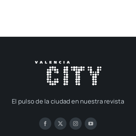
El pul­so de la ciu­dad en nues­tra revis­ta