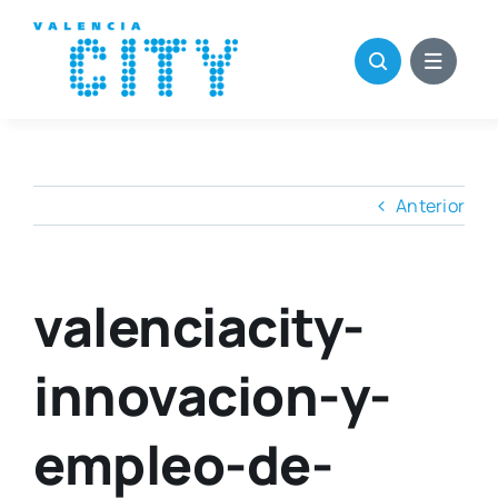
Saltar
al
contenido
Anterior
valenciacity-
innovacion-y-
empleo-de-