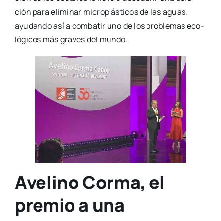
ción para eli­mi­nar micro­plás­ti­cos de las aguas,
ayu­dan­do así a com­ba­tir uno de los pro­ble­mas eco­
ló­gi­cos más gra­ves del mun­do.
Avelino Corma, el
premio a una