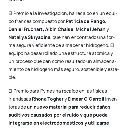
El Pre­mio a la Inves­ti­ga­ción, ha recaí­do en un equi­
po fran­cés com­pues­to por
Patri­cia de Ran­go
,
Daniel Fru­chart, Albin Chai­se, Michel Jehan
y
Nata­li­ya Skrya­bi­na
, que han encon­tra­do una for­
ma segu­ra y efi­cien­te de alma­ce­nar hidró­geno. El
equi­po ha desa­rro­lla­do una estruc­tu­ra ató­mi­ca y
un pro­ce­so que dan como resul­ta­do un alma­ce­na­
mien­to de hidró­geno más segu­ro, sos­te­ni­ble y esta­
ble.
El Pre­mio para Pymes ha recaí­do en las físi­cas
irlan­de­sas
Rho­na Togher
y
Eimear O’Carroll
inven­
to­ras de
un nue­vo mate­rial para redu­cir daños
audi­ti­vos cau­sa­dos por el rui­do y que pue­de
inte­grar­se en elec­tro­do­més­ti­cos y uti­li­zar­se