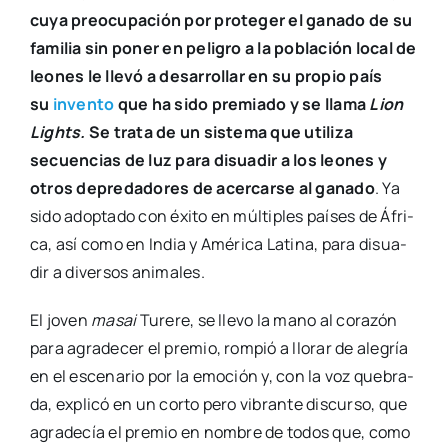
cuya preo­cu­pa­ción por pro­te­ger el gana­do de su
fami­lia sin poner en peli­gro a la pobla­ción local de
leo­nes le lle­vó a desa­rro­llar en su pro­pio país
su
inven­to
que ha sido pre­mia­do y se lla­ma
Lion
Lights.
Se tra­ta de un sis­te­ma que uti­li­za
secuen­cias de luz para disua­dir a los leo­nes y
otros depre­da­do­res de acer­car­se al gana­do
. Ya
sido adop­ta­do con éxi­to en múl­ti­ples paí­ses de Áfri­
ca, así como en India y Amé­ri­ca Lati­na, para disua­
dir a diver­sos ani­ma­les.
El joven
masai
Ture­re, se lle­vo la mano al cora­zón
para agra­de­cer el pre­mio, rom­pió a llo­rar de ale­gría
en el esce­na­rio por la emo­ción y, con la voz que­bra­
da, expli­có en un cor­to pero vibran­te dis­cur­so, que
agra­de­cía el pre­mio en nom­bre de todos que, como