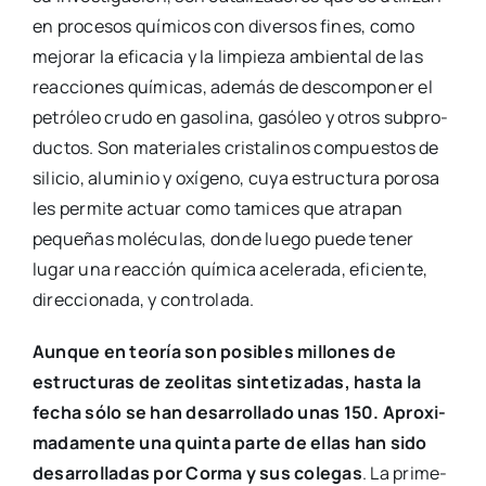
en pro­ce­sos quí­mi­cos con diver­sos fines, como
mejo­rar la efi­ca­cia y la lim­pie­za ambien­tal de las
reac­cio­nes quí­mi­cas, ade­más de des­com­po­ner el
petró­leo cru­do en gaso­li­na, gasó­leo y otros sub­pro­
duc­tos. Son mate­ria­les cris­ta­li­nos com­pues­tos de
sili­cio, alu­mi­nio y oxí­geno, cuya estruc­tu­ra poro­sa
les per­mi­te actuar como tami­ces que atra­pan
peque­ñas molé­cu­las, don­de lue­go pue­de tener
lugar una reac­ción quí­mi­ca ace­le­ra­da, efi­cien­te,
direc­cio­na­da, y con­tro­la­da.
Aun­que en teo­ría son posi­bles millo­nes de
estruc­tu­ras de zeo­li­tas sin­te­ti­za­das, has­ta la
fecha sólo se han desa­rro­lla­do unas 150. Apro­xi­
ma­da­men­te una quin­ta par­te de ellas han sido
desa­rro­lla­das por Cor­ma y sus cole­gas
. La pri­me­