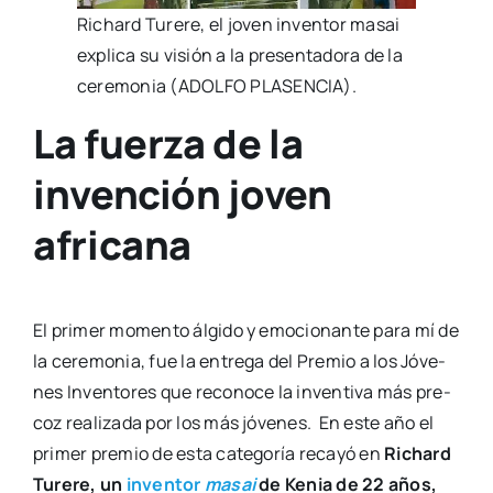
Richard Ture­re, el joven inven­tor masai
expli­ca su visión a la pre­sen­ta­do­ra de la
cere­mo­nia (ADOLFO PLASENCIA).
La fuerza de la
invención joven
africana
El pri­mer momen­to álgi­do y emo­cio­nan­te para mí de
la cere­mo­nia, fue la entre­ga del Pre­mio a los Jóve­
nes Inven­to­res que reco­no­ce la inven­ti­va más pre­
coz rea­li­za­da por los más jóve­nes. En este año el
pri­mer pre­mio de esta cate­go­ría reca­yó en
Richard
Ture­re, un
inven­tor
masai
de Kenia de 22 años,