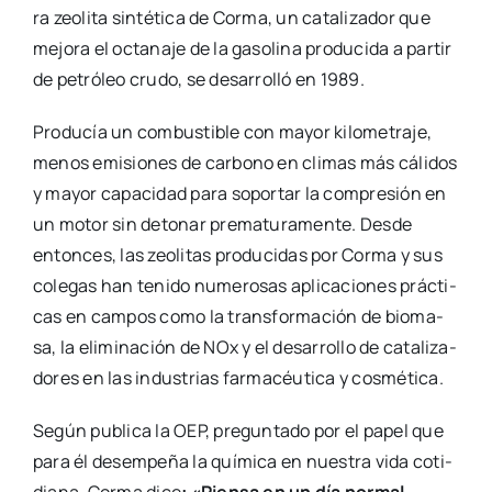
ra zeo­li­ta sin­té­ti­ca de Cor­ma, un cata­li­za­dor que
mejo­ra el octa­na­je de la gaso­li­na pro­du­ci­da a par­tir
de petró­leo cru­do, se desa­rro­lló en 1989.
Pro­du­cía un com­bus­ti­ble con mayor kilo­me­tra­je,
menos emi­sio­nes de car­bono en cli­mas más cáli­dos
y mayor capa­ci­dad para sopor­tar la com­pre­sión en
un motor sin deto­nar pre­ma­tu­ra­men­te. Des­de
enton­ces, las zeo­li­tas pro­du­ci­das por Cor­ma y sus
cole­gas han teni­do nume­ro­sas apli­ca­cio­nes prác­ti­
cas en cam­pos como la trans­for­ma­ción de bio­ma­
sa, la eli­mi­na­ción de NOx y el desa­rro­llo de cata­li­za­
do­res en las indus­trias far­ma­céu­ti­ca y cos­mé­ti­ca.
Según publi­ca la OEP, pre­gun­ta­do por el papel que
para él desem­pe­ña la quí­mi­ca en nues­tra vida coti­