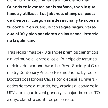
dia­na, Cor­ma dice
: «Pien­sa en un día nor­mal.
Cuan­do te levan­tas por la maña­na, todo lo que
haces y uti­li­zas… tus jabo­nes, cham­pús, pas­ta
de dien­tes… Lue­go vas a desa­yu­nar y te subes a
tu coche. Y en cual­quier cosa que hagas, verás
que el 90 y pico por cien­to de las veces, inter­vie­
ne la quí­mi­ca».
Tras reci­bir más de 40 gran­des pre­mios cien­tí­fi­cos
a nivel mun­dial, entre ellos el Prín­ci­pe de Astu­rias,
el Heinz Hei­ne­mann Award, el Royal Society of Che­
mistry Cen­te­nary Pri­ze, el Pre­mio Jau­me I, y reci­bir
Doc­to­ra­dos Hono­ris Cau­sa por die­ce­séis uni­ver­si­
da­des de todo el mun­do, hoy, gra­cias al apo­yo de la
UPV, aún sigue inves­ti­gan­do y tra­ba­jan­do, en el ITQ
a cuyo claus­tro cien­tí­fi­co per­te­ne­ce.