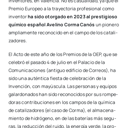
Inven­to­res, en Valen­cia. No es casua­li­dad, ya que el
Pre­mio Euro­peo a la tra­yec­to­ria pro­fe­sio­nal como
inven­tor
ha sido otor­ga­do en 2023 al pres­ti­gio­so
quí­mi­co espa­ñol Ave­lino Cor­ma Canós
un pio­ne­ro
amplia­men­te reco­no­ci­do en el cam­po de los cata­li­
za­do­res.
El Acto de este año de los Pre­mios de la OEP, que se
cele­bró el pasa­do 4 de julio en el Pala­cio de la
Comu­ni­ca­cio­nes (anti­guo edi­fi­cio de Correos), ha
sido una autén­ti­ca fies­ta de cele­bra­ción de la
Inven­ción, con mayús­cu­la. Las per­so­nas y equi­pos
galar­do­na­dos han sido reco­no­ci­dos por sus rompe­
doras con­tri­bu­cio­nes en los cam­pos de la quí­mi­ca
de cata­li­za­do­res (el caso de Cor­ma), el alma­ce­na­
mien­to de hidró­geno, en de las bate­rías más segu­
ras, la reduc­ción del rui­do, la ener­gía ver­de, la pro­