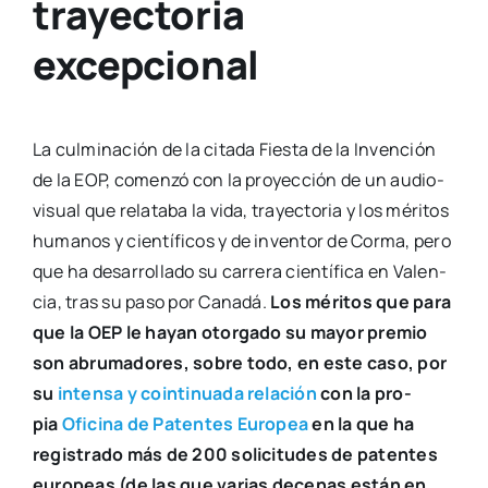
trayectoria
excepcional
La cul­mi­na­ción de la cita­da Fies­ta de la Inven­ción
de la EOP, comen­zó con la pro­yec­ción de un audio­
vi­sual que rela­ta­ba la vida, tra­yec­to­ria y los méri­tos
huma­nos y cien­tí­fi­cos y de inven­tor de Cor­ma, pero
que ha desa­rro­lla­do su carre­ra cien­tí­fi­ca en Valen­
cia, tras su paso por Cana­dá.
Los méri­tos que para
que la OEP le hayan otor­ga­do su mayor pre­mio
son abru­ma­do­res, sobre todo, en este caso, por
su
inten­sa y coin­ti­nua­da rela­ción
con la pro­
pia
Ofi­ci­na de Paten­tes Euro­pea
en la que ha
regis­tra­do más de 200 soli­ci­tu­des de paten­tes
euro­peas (de las que varias dece­nas están en