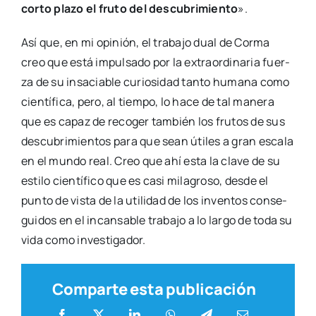
cor­to pla­zo el fru­to del des­cu­bri­mien­to
».
Así que, en mi opi­nión, el tra­ba­jo dual de Cor­ma
creo que está impul­sa­do por la extra­or­di­na­ria fuer­
za de su insa­cia­ble curio­si­dad tan­to huma­na como
cien­tí­fi­ca, pero, al tiem­po, lo hace de tal mane­ra
que es capaz de reco­ger tam­bién los fru­tos de sus
des­cu­bri­mien­tos para que sean úti­les a gran esca­la
en el mun­do real. Creo que ahí esta la cla­ve de su
esti­lo cien­tí­fi­co que es casi mila­gro­so, des­de el
pun­to de vis­ta de la uti­li­dad de los inven­tos con­se­
gui­dos en el incan­sa­ble tra­ba­jo a lo lar­go de toda su
vida como inves­ti­ga­dor.
Comparte esta publicación