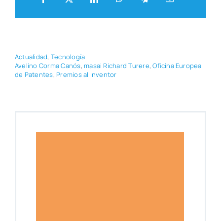
Actua­li­dad
,
Tec­no­lo­gía
Ave­lino Cor­ma Canós
,
masai Richard Ture­re
,
Ofi­ci­na Euro­pea
de Paten­tes
,
Pre­mios al Inven­tor