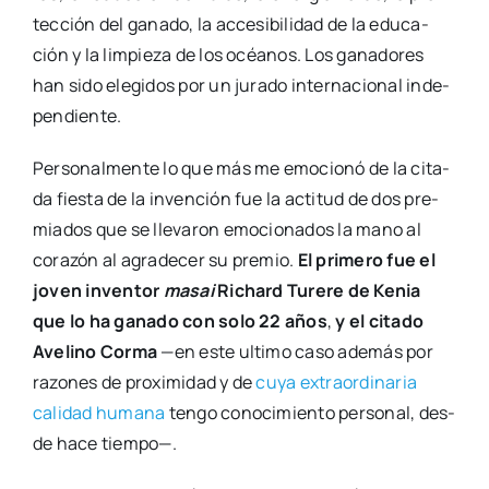
tec­ción del gana­do, la acce­si­bi­li­dad de la edu­ca­
ción y la lim­pie­za de los océa­nos. Los gana­do­res
han sido ele­gi­dos por un jura­do inter­na­cio­nal inde­
pen­dien­te.
Per­so­nal­men­te lo que más me emo­cio­nó de la cita­
da fies­ta de la inven­ción fue la acti­tud de dos pre­
mia­dos que se lle­va­ron emo­cio­na­dos la mano al
cora­zón al agra­de­cer su pre­mio.
El pri­me­ro fue el
joven inven­tor
masai
Richard Ture­re de Kenia
que lo ha gana­do con solo 22 años
,
y el cita­do
Ave­lino Cor­ma
—en este ulti­mo caso ade­más por
razo­nes de pro­xi­mi­dad y de
cuya extra­or­di­na­ria
cali­dad huma­na
ten­go cono­ci­mien­to per­so­nal, des­
de hace tiem­po—.