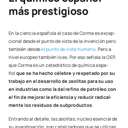
más prestigioso
En la cien­cia espa­ño­la el caso de Cor­ma es excep­
cio­nal des­de el pun­to de vis­ta de la inven­ción pero
tam­bién des­de
el pun­to de vis­ta humano
. Pero a
nivel euro­peo tam­bién lo es. Por eso seña­la la OEP,
que Cor­ma es un cate­drá­ti­co de quí­mi­ca espa­
ñol
que se ha hecho céle­bre y res­pe­ta­do por su
tra­ba­jo en el desa­rro­llo de zeo­li­tas para su uso
en indus­trias como la del refino de petró­leo con
el fin de mejo­rar la efi­cien­cia y redu­cir radi­cal­
men­te los resi­duos de sub­pro­duc­tos
.
Entran­do al deta­lle, las zeo­li­tas, núcleo esen­cial de
su inves­ti­ga­ción, son cata­li­za­do­res que se uti­li­zan