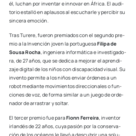
él, luchan por inven­tar e inno­var en Áfri­ca. El audi­
to­rio esta­lló en aplau­sos al escu­char­le y per­ci­bir su
sin­ce­ra emo­ción.
Tras Ture­re, fue­ron pre­mia­dos con el segun­do pre­
mio a la Inven­ción joven la por­tu­gue­sa
Fili­pa de
Sou­sa Rocha
, inge­nie­ra infor­má­ti­ca e inves­ti­ga­do­
ra, de 27 años, que se dedi­ca a mejo­rar el apren­di­
za­je digi­tal de los niños con dis­ca­pa­ci­dad visual. Su
inven­to per­mi­te a los niños enviar órde­nes a un
robot median­te movi­mien­tos direc­cio­na­les o fun­
cio­nes de voz, de for­ma simi­lar a un jue­go de orde­
na­dor de arras­trar y sol­tar.
El ter­cer pre­mio fue para
Fionn Ferrei­ra
, inven­tor
irlan­dés de 22 años, cuya pasión por la con­ser­va­
ción de los océa­nos le lle­vó a des­cu­brir una solu­