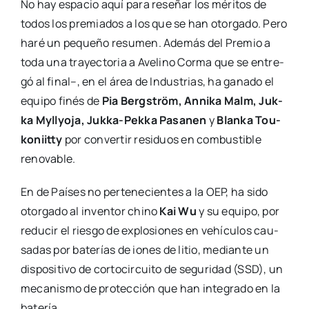
No hay espa­cio aquí para rese­ñar los méri­tos de
todos los pre­mia­dos a los que se han otor­ga­do. Pero
haré un peque­ño resu­men. Ade­más del Pre­mio a
toda una tra­yec­to­ria a Ave­lino Cor­ma que se entre­
gó al final–, en el área de Indus­trias, ha gana­do el
equi­po finés de
Pia Bergs­tröm, Anni­ka Malm, Juk­
ka Myll­yo­ja, Juk­­ka-Pek­­ka Pasa­nen
y
Blan­ka Tou­
ko­niitty
por con­ver­tir resi­duos en com­bus­ti­ble
reno­va­ble.
En de Paí­ses no per­te­ne­cien­tes a la OEP, ha sido
otor­ga­do al inven­tor chino
Kai Wu
y su equi­po, por
redu­cir el ries­go de explo­sio­nes en vehícu­los cau­
sa­das por bate­rías de iones de litio, median­te un
dis­po­si­ti­vo de cor­to­cir­cui­to de segu­ri­dad (SSD), un
meca­nis­mo de pro­tec­ción que han inte­gra­do en la
bate­ría.