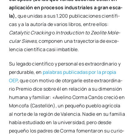
apli­ca­ción en pro­ce­sos indus­tria­les a gran esca­
la),
que uni­das a sus 1.200 publi­ca­cio­nes cien­tí­fi­
cas y a la auto­ría de varios libros, entre ellos:
Cataly­tic Crac­king
o
Intro­duc­tion to Zeo­li­te Mole­
cu­lar Sie­ves
, com­po­nen una tra­yec­to­ria de exce­
len­cia cien­tí­fi­ca casi imba­ti­ble.
Su lega­do cien­tí­fi­co y per­so­nal es extra­or­di­na­rio y
per­du­ra­ble, en
pala­bras publi­ca­das por la pro­pia
OEP
, que con moti­vo de otor­gar­le este extra­or­di­na­
rio Pre­mio dice sobre él en rela­ción a su dimen­sión
huma­na y fami­liar: «Ave­lino Cor­ma Canós cre­ció en
Mon­co­fa (Cas­te­llón), un peque­ño pue­blo agrí­co­la
al nor­te de la región de Valen­cia. Nadie en su fami­lia
había estu­dia­do en la uni­ver­si­dad, pero des­de
peque­ño los padres de Cor­ma fomen­ta­ron su curio­