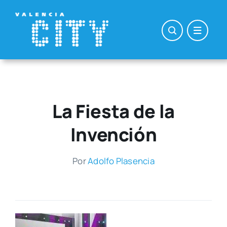
Saltar
al
contenido
La Fiesta de la
Invención
Por
Adol­fo Pla­sen­cia