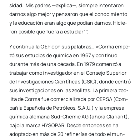
si­dad. ‘Mis padres —expli­ca—, siem­pre inten­ta­ron
dar­nos algo mejor y pen­sa­ron que el cono­ci­mien­to
y la edu­ca­ción eran algo que podían dar­nos. Hicie­
ron posi­ble que fue­ra a estu­diar’ ”.
Y con­ti­nua la OEP con sus pala­bras… «Cor­ma empe­
zó sus estu­dios de quí­mi­ca en 1967 y con­ti­nuó
duran­te más de una déca­da. En 1979 comen­zó a
tra­ba­jar como inves­ti­ga­dor en el Con­se­jo Supe­rior
de Inves­ti­ga­cio­nes Cien­tí­fi­cas (CSIC), don­de cen­tró
sus inves­ti­ga­cio­nes en las zeo­li­tas. La pri­me­ra zeo­
li­ta de Cor­ma fue comer­cia­li­za­da por CEPSA (Com­
pa­ñía Espa­ño­la de Petró­leos, S.A.U.) y la empre­sa
quí­mi­ca ale­ma­na Süd-Che­­mie AG (aho­ra Cla­riant),
bajo la mar­ca HYSOPAR. Des­de enton­ces se ha
adop­ta­do en más de 20 refi­ne­rías de todo el mun­