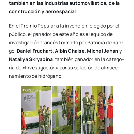
tam­bién en las indus­trias auto­mo­vi­lís­ti­ca, de la
cons­truc­ción y aero­es­pa­cial
.
En el Pre­mio Popu­lar a la inven­ción, ele­gi­do por el
públi­co, el gana­dor de este año es el equi­po de
inves­ti­ga­ción fran­cés for­ma­do por Patri­cia de Ran­
go,
Daniel Fru­chart, Albin Chai­se, Michel Jehan
y
Nata­li­ya Skrya­bi­na
, tam­bién gana­dor en la cate­go­
ría de «Inves­ti­ga­ción» por su solu­ción de alma­ce­
na­mien­to de hidró­geno.