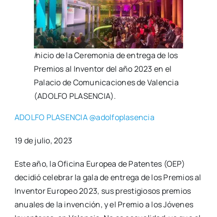
I
nicio de la Cere­mo­nia de entre­ga de los
Pre­mios al Inven­tor del año 2023 en el
Pala­cio de Comu­ni­ca­cio­nes de Valen­cia
(ADOLFO PLASENCIA).
ADOLFO PLASENCIA
@adolfoplasencia
19 de julio, 2023
Este año, la Ofi­ci­na Euro­pea de Paten­tes (OEP)
deci­dió cele­brar la gala de entre­ga de los Pre­mios al
Inven­tor Euro­peo 2023, sus pres­ti­gio­sos pre­mios
anua­les de la inven­ción, y el Pre­mio a los Jóve­nes