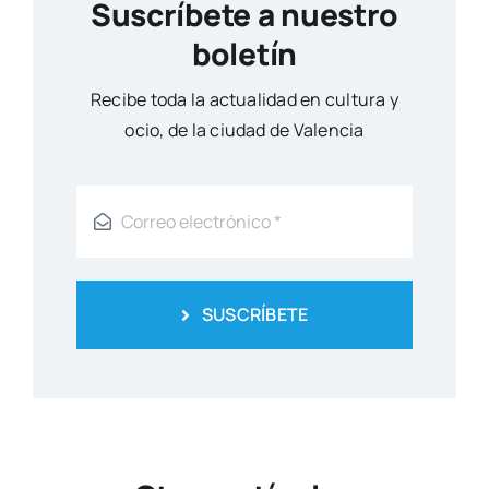
Suscríbete a nuestro
boletín
Reci­be toda la actua­li­dad en cul­tu­ra y
ocio, de la ciu­dad de Valen­cia
SUSCRÍBETE