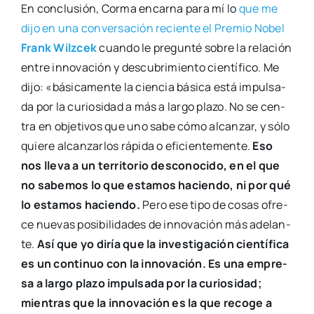
En con­clu­sión, Cor­ma encar­na para mí lo
que me
dijo en una con­ver­sa­ción recien­te el Pre­mio Nobel
Frank Wilz­cek
cuan­do le pre­gun­té sobre la rela­ción
entre inno­va­ción y des­cu­bri­mien­to cien­tí­fi­co. Me
dijo: «bási­ca­men­te la cien­cia bási­ca está impul­sa­
da por la curio­si­dad a más a lar­go pla­zo. No se cen­
tra en obje­ti­vos que uno sabe cómo alcan­zar, y sólo
quie­re alcan­zar­los rápi­da o efi­cien­te­men­te.
Eso
nos lle­va a un terri­to­rio des­co­no­ci­do, en el que
no sabe­mos lo que esta­mos hacien­do, ni por qué
lo esta­mos hacien­do.
Pero ese tipo de cosas ofre­
ce nue­vas posi­bi­li­da­des de inno­va­ción más ade­lan­
te.
Así que yo diría que la inves­ti­ga­ción cien­tí­fi­ca
es un con­ti­nuo con la inno­va­ción. Es una empre­
sa a lar­go pla­zo impul­sa­da por la curio­si­dad;
mien­tras que la inno­va­ción es la que reco­ge a