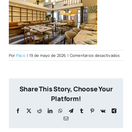
en
Por
Paco
|
19 de mayo de 2026
|
Comentarios desactivados
PORT
CITY
NUEVA
(1)
Share This Story, Choose Your
Platform!
Facebook
X
Reddit
LinkedIn
WhatsApp
Telegram
Tumblr
Pinterest
Vk
Xing
Correo
electrónico