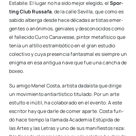
Esta­bi­le. El lugar no ha sido mejor ele­gi­do, el
Spor­
ting Club Rus­sa­fa
, de la calle Sevi­lla, que como es
sabi­do alber­ga des­de hace déca­das artis­tas emer­
gen­tes o anó­ni­mos, genia­les y des­co­no­ci­dos como
el falle­ci­do Curro Cana­ves­se, pin­tor meta­fí­si­co que
tenía un alti­llo estram­bó­ti­co en el gran estu­dio
colec­ti­vo y cuya pre­sen­cia fan­tas­mal es siem­pre un
enig­ma en esa anti­gua nave que fue una can­cha de
boxeo.
Su ami­go Manel Cos­ta, artis­ta dadaís­ta que diri­ge
un movi­mien­to anti­ar­tís­ti­co titu­la­do. Por un arte
estul­to e inú­til, ha cola­bo­ra­do en el even­to. A este
escri­tor hay que dar­le de comer apar­te. Cos­ta fun­
dó hace tiem­po la lla­ma­da Aca­de­mia Estú­pi­da de
las Artes y las Letras y uno de sus mani­fies­tos reza: