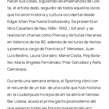
hacer sus cosas, siguien­do las ense­ñan­zas de Cos­
ta, el artis­ta dado, segui­dor de todos aque­llos locos
que hicie­ron his­to­ria y cul­tu­ra occi­den­tal des­de
Edgar Allan Poe has­ta Dos­toievsky. Se pre­sen­tó el
libro Cava­llers de Neu 1984–1992,
i tot això
; y se
rea­li­za­ron char­las como Pren­sa y ter­tu­lias lite­ra­rias
en Valen­cia de los 80, ade­más de lec­tu­ras de tex­tos
y poe­mas a car­go de Fran­cis­co F. Mene­ses, Juan
Luis Bedins, Lau­ra Gior­da­ni, Manel Cso­ta, Pep Bata­
ller, Maria Ánge­les Fer­nán­dez, Pilar Gon­zá­lez y Rafa
Cama­ra­sa.
Duran­te una sema­na ente­ra, el Spor­ting vibró con
el recuer­do de un bar, de una calle que hizo his­to­ria
en la ciu­dad pues no lejos de allí se abrió el famo­so
Bar Lis­boa, aca­so el pri­me gari­to pos­mo­derno del
que salie­ron todas las figu­ras pio­ne­ras del jazz