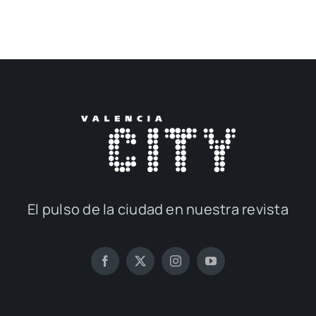
El pul­so de la ciu­dad en nues­tra revis­ta