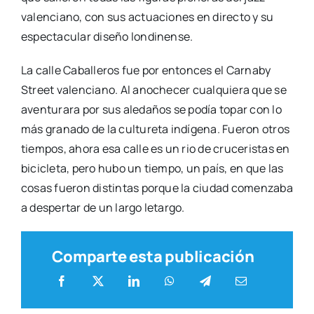
valen­ciano, con sus actua­cio­nes en direc­to y su
espec­ta­cu­lar dise­ño lon­di­nen­se.
La calle Caba­lle­ros fue por enton­ces el Car­naby
Street valen­ciano. Al ano­che­cer cual­quie­ra que se
aven­tu­ra­ra por sus ale­da­ños se podía topar con lo
más gra­na­do de la cul­tu­re­ta indí­ge­na. Fue­ron otros
tiem­pos, aho­ra esa calle es un rio de cru­ce­ris­tas en
bici­cle­ta, pero hubo un tiem­po, un país, en que las
cosas fue­ron dis­tin­tas por­que la ciu­dad comen­za­ba
a des­per­tar de un lar­go letar­go.
Comparte esta publicación