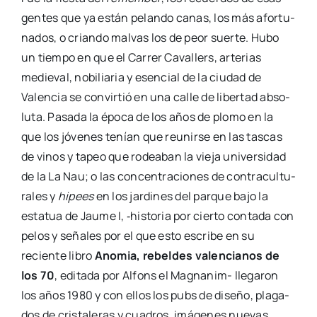
gen­tes que ya están pelan­do canas, los más afor­tu­
na­dos, o crian­do mal­vas los de peor suer­te. Hubo
un tiem­po en que el Carrer Cava­llers, arte­rias
medie­val, nobi­lia­ria y esen­cial de la ciu­dad de
Valen­cia se con­vir­tió en una calle de liber­tad abso­
lu­ta. Pasa­da la épo­ca de los años de plo­mo en la
que los jóve­nes tenían que reu­nir­se en las tas­cas
de vinos y tapeo que rodea­ban la vie­ja uni­ver­si­dad
de la La Nau; o las con­cen­tra­cio­nes de con­tra­cul­tu­
ra­les y
hipees
en los jar­di­nes del par­que bajo la
esta­tua de Jau­me I, ‑his­to­ria por cier­to con­ta­da con
pelos y seña­les por el que esto escri­be en su
recien­te libro
Ano­mia, rebel­des valen­cia­nos de
los 70
, edi­ta­da por Alfons el Mag­­na­­nim- lle­ga­ron
los años 1980 y con ellos los pubs de dise­ño, pla­ga­
dos de cris­ta­le­ras y cua­dros, imá­ge­nes nue­vas,