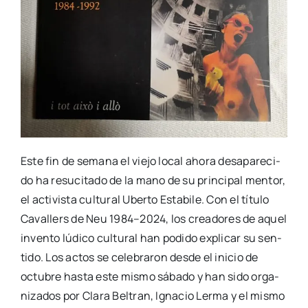
Este fin de sema­na el vie­jo local aho­ra des­apa­re­ci­
do ha resu­ci­ta­do de la mano de su prin­ci­pal men­tor,
el acti­vis­ta cul­tu­ral Uber­to Esta­bi­le. Con el títu­lo
Cava­llers de Neu 1984–2024, los crea­do­res de aquel
inven­to lúdi­co cul­tu­ral han podi­do expli­car su sen­
ti­do. Los actos se cele­bra­ron des­de el ini­cio de
octu­bre has­ta este mis­mo sába­do y han sido orga­
ni­za­dos por Cla­ra Bel­tran, Igna­cio Ler­ma y el mis­mo