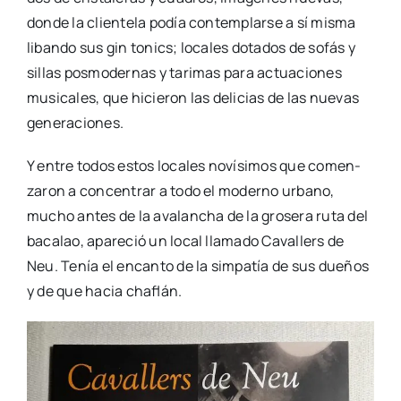
don­de la clien­te­la podía con­tem­plar­se a sí mis­ma
liban­do sus gin tonics; loca­les dota­dos de sofás y
sillas pos­mo­der­nas y tari­mas para actua­cio­nes
musi­ca­les, que hicie­ron las deli­cias de las nue­vas
gene­ra­cio­nes.
Y entre todos estos loca­les noví­si­mos que comen­
za­ron a con­cen­trar a todo el moderno urbano,
mucho antes de la ava­lan­cha de la gro­se­ra ruta del
baca­lao, apa­re­ció un local lla­ma­do Cava­llers de
Neu. Tenía el encan­to de la sim­pa­tía de sus due­ños
y de que hacia cha­flán.