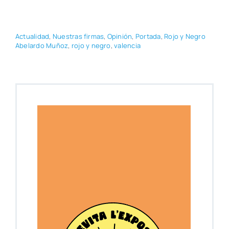
Actua­li­dad
,
Nues­tras fir­mas
,
Opi­nión
,
Por­ta­da
,
Rojo y Negro
Abe­lar­do Muñoz
,
rojo y negro
,
valen­cia