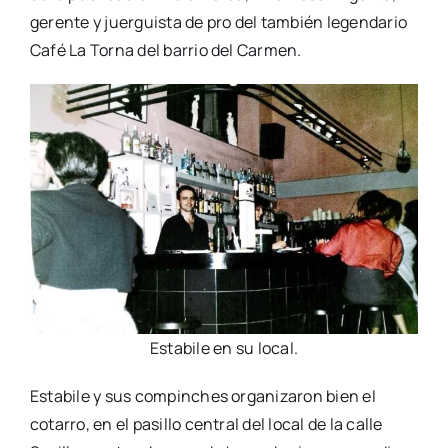
geren­te y juer­guis­ta de pro del tam­bién legen­da­rio
Café La Tor­na del barrio del Car­men.
Esta­bi­le en su local.
Esta­bi­le y sus com­pin­ches orga­ni­za­ron bien el
cota­rro, en el pasi­llo cen­tral del local de la calle