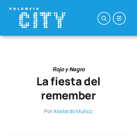
Saltar
al
contenido
Rojo y Negro
La fiesta del
remember
Por
Abe­lar­do Muñoz