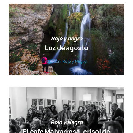
Rojo y negro
Luz de agosto
Opi­nión
,
Rojo y Negro
Rojo y Negro
El café Malvarrosa, crisol de