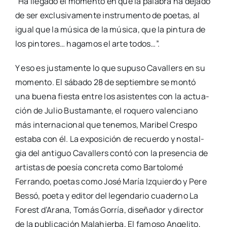
“Ha lle­ga­do el momen­to en que la pala­bra ha deja­do
de ser exclu­si­va­men­te ins­tru­men­to de poe­tas, al
igual que la músi­ca de la músi­ca, que la pin­tu­ra de
los pin­to­res… haga­mos el arte todos…”.
Y eso es jus­ta­men­te lo que supu­so Cava­llers en su
momen­to. El sába­do 28 de sep­tiem­bre se mon­tó
una bue­na fies­ta entre los asis­ten­tes con la actua­
ción de Julio Bus­ta­man­te, el roque­ro valen­ciano
más inter­na­cio­nal que tene­mos, Mari­bel Cres­po
esta­ba con él. La expo­si­ción de recuer­do y nos­tal­
gia del anti­guo Cava­llers con­tó con la pre­sen­cia de
artis­tas de poe­sía con­cre­ta como Bar­to­lo­mé
Ferran­do, poe­tas como José María Izquier­do y Pere
Bes­só, poe­ta y edi­tor del legen­da­rio cua­derno La
Forest d’Arana, Tomás Gorría, dise­ña­dor y direc­tor
de la publi­ca­ción Malahier­ba, El famo­so Ange­li­to,