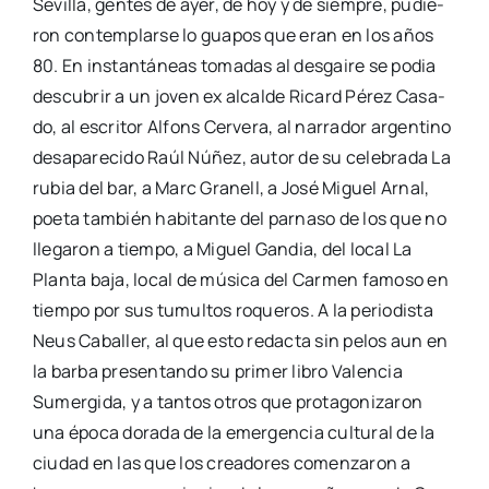
Sevi­lla, gen­tes de ayer, de hoy y de siem­pre, pudie­
ron con­tem­plar­se lo gua­pos que eran en los años
80. En ins­tan­tá­neas toma­das al des­gai­re se podia
des­cu­brir a un joven ex alcal­de Ricard Pérez Casa­
do, al escri­tor Alfons Cer­ve­ra, al narra­dor argen­tino
des­apa­re­ci­do Raúl Núñez, autor de su cele­bra­da La
rubia del bar, a Marc Gra­nell, a José Miguel Arnal,
poe­ta tam­bién habi­tan­te del par­na­so de los que no
lle­ga­ron a tiem­po, a Miguel Gan­dia, del local La
Plan­ta baja, local de músi­ca del Car­men famo­so en
tiem­po por sus tumul­tos roque­ros. A la perio­dis­ta
Neus Caba­ller, al que esto redac­ta sin pelos aun en
la bar­ba pre­sen­tan­do su pri­mer libro Valen­cia
Sumer­gi­da, y a tan­tos otros que pro­ta­go­ni­za­ron
una épo­ca dora­da de la emer­gen­cia cul­tu­ral de la
ciu­dad en las que los crea­do­res comen­za­ron a