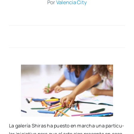
Por
Valen­cia City
La gale­ría Shi­ras ha pues­to en mar­cha una par­ti­cu­