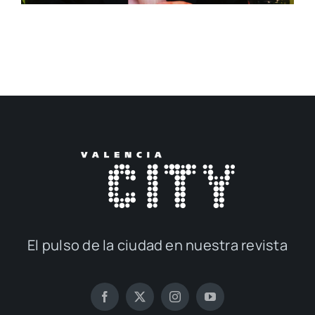
El pul­so de la ciu­dad en nues­tra revis­ta