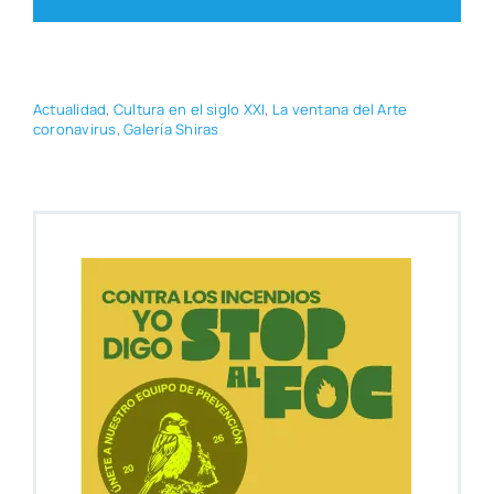
Actua­li­dad
,
Cul­tu­ra en el siglo XXI
,
La ven­ta­na del Arte
coro­na­vi­rus
,
Gale­ría Shi­ras