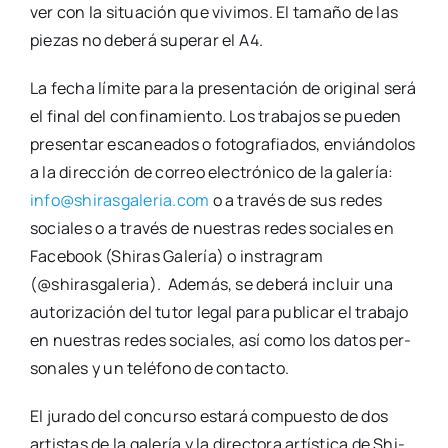
ver con la situa­ción que vivi­mos. El tama­ño de las
pie­zas no debe­rá supe­rar el A4.
La fecha lími­te para la pre­sen­ta­ción de ori­gi­nal será
el final del con­fi­na­mien­to. Los tra­ba­jos se pue­den
pre­sen­tar esca­nea­dos o foto­gra­fia­dos, envián­do­los
a la direc­ción de correo elec­tró­ni­co de la gale­ría:
info@shirasgaleria.com
o a tra­vés de sus redes
socia­les o a tra­vés de nues­tras redes socia­les en
Face­book (Shi­ras Gale­ría) o ins­tra­gram
(@shirasgaleria). Ade­más, se debe­rá incluir una
auto­ri­za­ción del tutor legal para publi­car el tra­ba­jo
en nues­tras redes socia­les, así como los datos per­
so­na­les y un telé­fono de con­tac­to.
El jura­do del con­cur­so esta­rá com­pues­to de dos
artis­tas de la gale­ría y la direc­to­ra artís­ti­ca de Shi­