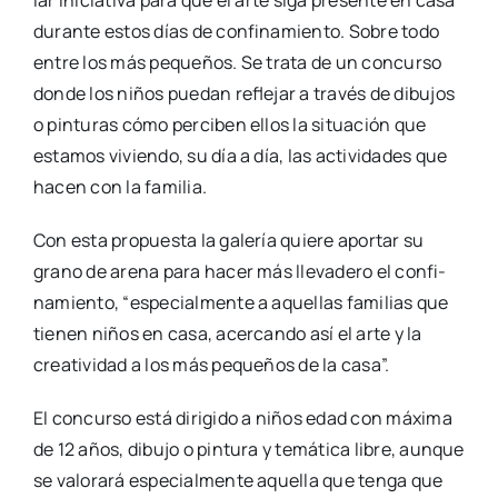
lar ini­cia­ti­va para que el arte siga pre­sen­te en casa
duran­te estos días de con­fi­na­mien­to. Sobre todo
entre los más peque­ños. Se tra­ta de un con­cur­so
don­de los niños pue­dan refle­jar a tra­vés de dibu­jos
o pin­tu­ras cómo per­ci­ben ellos la situa­ción que
esta­mos vivien­do, su día a día, las acti­vi­da­des que
hacen con la fami­lia.
Con esta pro­pues­ta la gale­ría quie­re apor­tar su
grano de are­na para hacer más lle­va­de­ro el con­fi­
na­mien­to, “espe­cial­men­te a aque­llas fami­lias que
tie­nen niños en casa, acer­can­do así el arte y la
crea­ti­vi­dad a los más peque­ños de la casa”.
El con­cur­so está diri­gi­do a niños edad con máxi­ma
de 12 años, dibu­jo o pin­tu­ra y temá­ti­ca libre, aun­que
se valo­ra­rá espe­cial­men­te aque­lla que ten­ga que