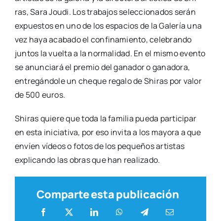
ras, Sara Jou­di. Los tra­ba­jos selec­cio­na­dos serán
expues­tos en uno de los espa­cios de la Gale­ría una
vez haya aca­ba­do el con­fi­na­mien­to, cele­bran­do
jun­tos la vuel­ta a la nor­ma­li­dad. En el mis­mo even­to
se anun­cia­rá el pre­mio del gana­dor o gana­do­ra,
entre­gán­do­le un che­que rega­lo de Shi­ras por valor
de 500 euros.
Shi­ras quie­re que toda la fami­lia pue­da par­ti­ci­par
en esta ini­cia­ti­va, por eso invi­ta a los mayo­ra a que
envíen vídeos o fotos de los peque­ños artis­tas
expli­can­do las obras que han rea­li­za­do.
Comparte esta publicación