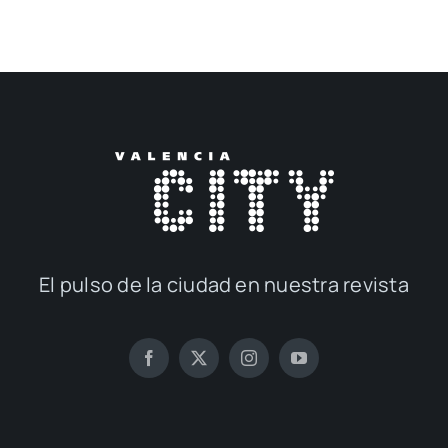
El pul­so de la ciu­dad en nues­tra revis­ta