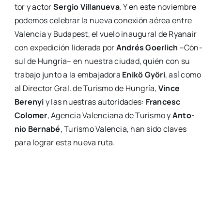
tor y actor
Ser­gio Villa­nue­va
. Y en este noviem­bre
pode­mos cele­brar la nue­va cone­xión aérea entre
Valen­cia y Buda­pest, el vue­lo inau­gu­ral de Rya­nair
con expe­di­ción lide­ra­da por
Andrés Goer­lich
–Cón­
sul de Hun­gría– en nues­tra ciu­dad, quién con su
tra­ba­jo jun­to a la emba­ja­do­ra
Enikö Gyö­ri
, así como
al Direc­tor Gral. de Turis­mo de Hun­gría,
Vin­ce
Beren­yi
y las nues­tras auto­ri­da­des:
Fran­cesc
Colo­mer
, Agen­cia Valen­cia­na de Turis­mo y
Anto­
nio Ber­na­bé
, Turis­mo Valen­cia, han sido cla­ves
para lograr esta nue­va ruta.