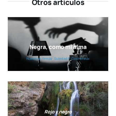
Otros artículos
Negra, como mi alma
Nues­tras fir­mas
,
Sole­dad P. Coche­teux
Rojo y negro