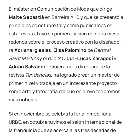
El más­ter en Comu­ni­ca­ción de Moda que diri­ge
Mai­te Sebas­tià
en Barrei­ra A+D y que se pre­sen­tó a
prin­ci­pios de octu­bre tal y como publi­ca­mos en
esta revis­ta, tuvo su pri­me­ra sesión con una mesa
redon­da sobre el pro­ce­so crea­ti­vo con la dise­ña­do­
ra
Adria­na Igle­sias
,
Eli­sa Palo­mino
de
Cen­tral
Saint Mar­tins
y el dúo
Sava­ge
–
Lucas Zara­go­sí
y
Adrián Sal­va­dor
–. Quien fue­ra direc­to­ra de la
revis­ta
Ten­den­cias
, ha logra­do crear un más­ter de
pri­mer nivel y tra­ba­ja en un intere­san­te pro­yec­to
sobre arte y foto­gra­fía del que en bre­ve ten­dre­mos
más noti­cias.
Si en noviem­bre se cele­bra la feria inmo­bi­lia­ria
URBE, en octu­bre tuvi­mos el salón inter­na­cio­nal de
la fran­qui­cia que se acer­ca a las tres déca­das de