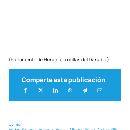
(Par­la­men­to de Hun­gría, a ori­llas del Danu­bio)
Comparte esta publicación
Opi­nión
Adrián Sal­va­dor
,
Adria­na Igle­sias
,
Alfon­so Pérez
,
Andrés Gil-