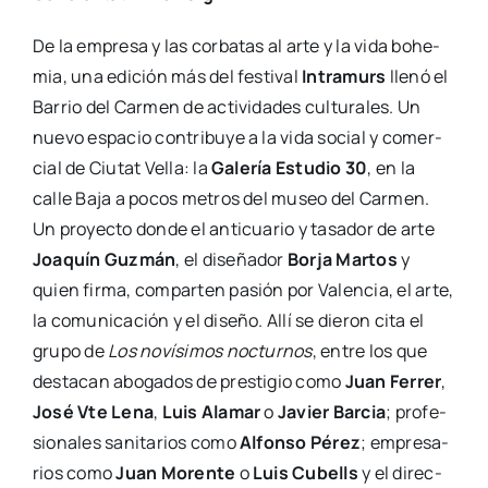
De la empre­sa y las cor­ba­tas al arte y la vida bohe­
mia, una edi­ción más del fes­ti­val
Intra­murs
lle­nó el
Barrio del Car­men de acti­vi­da­des cul­tu­ra­les. Un
nue­vo espa­cio con­tri­bu­ye a la vida social y comer­
cial de Ciu­tat Vella: la
Gale­ría Estu­dio 30
, en la
calle Baja a pocos metros del museo del Car­men.
Un pro­yec­to don­de el anti­cua­rio y tasa­dor de arte
Joa­quín Guz­mán
, el dise­ña­dor
Bor­ja Mar­tos
y
quien fir­ma, com­par­ten pasión por Valen­cia, el arte,
la comu­ni­ca­ción y el dise­ño. Allí se die­ron cita el
gru­po de
Los noví­si­mos noc­tur­nos
, entre los que
des­ta­can abo­ga­dos de pres­ti­gio como
Juan Ferrer
,
José Vte Lena
,
Luis Ala­mar
o
Javier Bar­cia
; pro­fe­
sio­na­les sani­ta­rios como
Alfon­so Pérez
; empre­sa­
rios como
Juan Moren­te
o
Luis Cubells
y el direc­