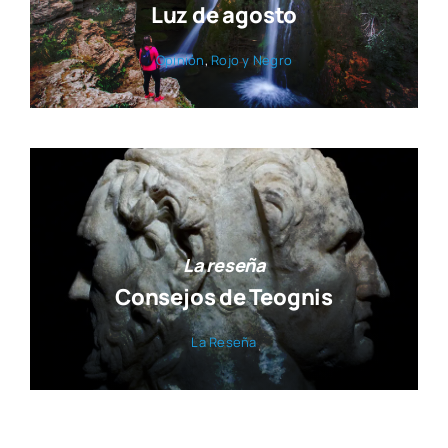
Luz de agosto
Opi­nión
,
Rojo y Negro
La reseña
Consejos de Teognis
La Rese­ña