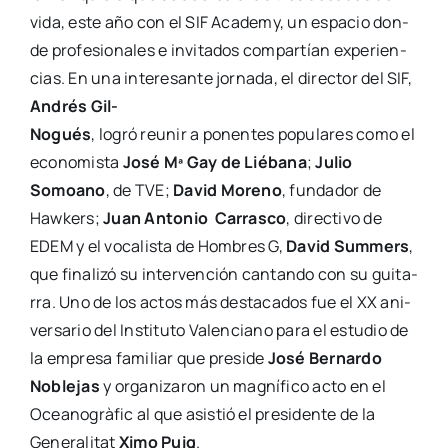
vida, este año con el SIF Aca­demy, un espa­cio don­
de pro­fe­sio­na­les e invi­ta­dos com­par­tían expe­rien­
cias. En una intere­san­te jor­na­da, el direc­tor del SIF,
Andrés Gil-
Nogués
, logró reu­nir a ponen­tes popu­la­res como el
eco­no­mis­ta
José Mª Gay de Lié­ba­na
;
Julio
Somoano
, de TVE;
David Moreno
, fun­da­dor de
Haw­kers;
Juan Anto­nio Carras­co
, direc­ti­vo de
EDEM y el voca­lis­ta de Hom­bres G,
David Sum­mers
,
que fina­li­zó su inter­ven­ción can­tan­do con su gui­ta­
rra. Uno de los actos más des­ta­ca­dos fue el XX ani­
ver­sa­rio del Ins­ti­tu­to Valen­ciano para el estu­dio de
la empre­sa fami­liar que pre­si­de
José Ber­nar­do
Noble­jas
y orga­ni­za­ron un mag­ní­fi­co acto en el
Ocea­no­grà­fic al que asis­tió el pre­si­den­te de la
Gene­ra­li­tat
Ximo Puig
.