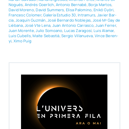
Nogués
,
Andrés Goer­lich
,
Anto­nio Ber­na­bé
,
Bor­ja Mar­tos
,
David Moreno
,
David Sum­mers
,
Eli­sa Palo­mino
,
Enikö Gyö­ri
,
Fran­cesc Colo­mer
,
Gale­ría Estu­dio 30
,
Intra­murs
,
Javier Bar­
cia
,
Joa­quín Guz­mán
,
José Ber­nar­do Noble­jas
,
José Mª Gay de
Lié­ba­na
,
José Vte Lena
,
Juan Anto­nio Carras­co
,
Juan Ferrer
,
Juan Moren­te
,
Julio Somoano
,
Lucas Zara­go­sí
,
Luis Ala­mar
,
Luis Cubells
,
Mai­te Sebas­tiá
,
Ser­gio Villa­nue­va
,
Vin­ce Beren­
yi
,
Ximo Puig