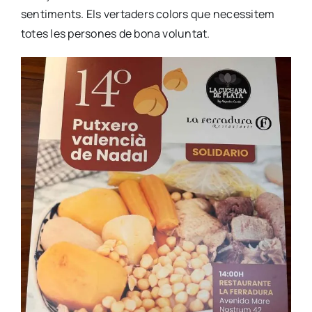
sen­ti­ments. Els ver­ta­ders colors que neces­si­tem
totes les per­so­nes de bona volun­tat.