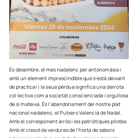
És des­em­bre, el mes nada­lenc per anto­no­mà­sia i
amb un ele­ment impres­cin­di­ble que s’està dei­xant
de prac­ti­car i la seua pèr­dua sig­ni­fi­ca una derro­ta
col·lectiva com a socie­tat cons­cien­cia­da i orgu­llo­sa
de sí matei­xa. És l’abandonament del nos­tre plat
nacio­nal nada­lenc, el Putxe­ro Valen­cià de Nadal.
Amb el corres­po­nent arròs i les patriò­ti­ques pilo­tes.
Amb el cre­sol de ver­du­res de l’horta de sabors