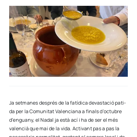
Ja set­ma­nes des­prés de la fatí­di­ca devas­ta­ció pati­
da per la Comu­ni­tat Valen­cia­na a finals d’octubre
d’enguany, el Nadal ja està ací i ha de ser el més
valen­cià que mai de la vida. Acti­vant pas a pas la