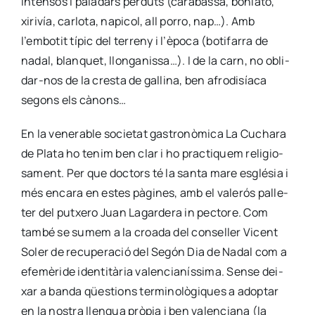
inten­sos i pala­dars per­duts (cara­bas­sa, bonia­to,
xiri­vía, car­lo­ta, napi­col, all porro, nap…). Amb
l’embotit típic del terreny i l’època (boti­fa­rra de
nadal, blan­quet, llon­ga­nis­sa…). I de la carn, no obli­­
dar-nos de la cres­ta de galli­na, ben afro­di­sía­ca
segons els cànons…
En la vene­ra­ble socie­tat gas­tro­nò­mi­ca La Cucha­ra
de Pla­ta ho tenim ben clar i ho prac­ti­quem reli­gio­
sa­ment. Per que doc­tors té la san­ta mare esglé­sia i
més enca­ra en estes pàgi­nes, amb el vale­rós palle­
ter del putxe­ro Juan Lagar­de­ra in pec­to­re. Com
tam­bé se sumem a la croa­da del con­se­ller Vicent
Soler de recu­pe­ra­ció del Segón Dia de Nadal com a
efe­mè­ri­de iden­ti­tà­ria valen­cia­nís­si­ma. Sen­se dei­
xar a ban­da qües­tions ter­mi­no­lò­gi­ques a adop­tar
en la nos­tra llen­gua prò­pia i ben valen­cia­na (la