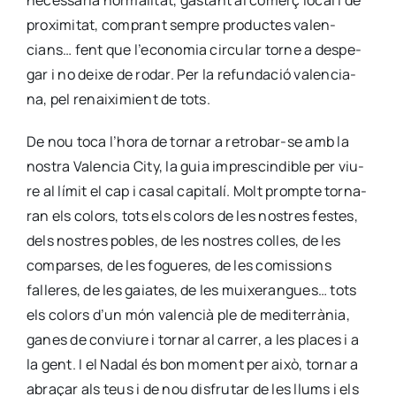
neces­sà­ria nor­ma­li­tat, gas­tant al come­rç local i de
pro­xi­mi­tat, com­prant sem­pre pro­duc­tes valen­
cians… fent que l’economia cir­cu­lar tor­ne a des­pe­
gar i no dei­xe de rodar. Per la refun­da­ció valen­cia­
na, pel renai­xi­mient de tots.
De nou toca l’hora de tor­nar a retro­­bar-se amb la
nos­tra Valen­cia City, la guia impres­cin­di­ble per viu­
re al límit el cap i casal capi­ta­lí. Molt promp­te tor­na­
ran els colors, tots els colors de les nos­tres fes­tes,
dels nos­tres pobles, de les nos­tres colles, de les
com­par­ses, de les fogue­res, de les comis­sions
falle­res, de les gaia­tes, de les mui­xe­ran­gues… tots
els colors d’un món valen­cià ple de medi­te­rrà­nia,
ganes de con­viu­re i tor­nar al carrer, a les pla­ces i a
la gent. I el Nadal és bon moment per això, tor­nar a
abraçar als teus i de nou dis­fru­tar de les llums i els