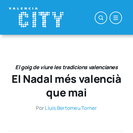
Saltar
al
contenido
El goig de viure les tradicions valencianes
El Nadal més valencià
que mai
Por
Lluís Ber­to­meu Tor­ner