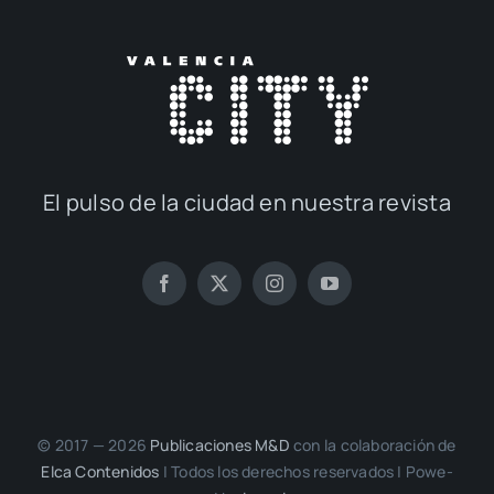
El pul­so de la ciu­dad en nues­tra revis­ta
© 2017 — 2026
Publi­ca­cio­nes M&D
con la cola­bo­ra­ción de
Elca Con­te­ni­dos
| Todos los dere­chos reser­va­dos | Powe­