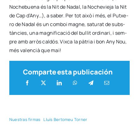
Noche­bue­na és la Nit de Nadal, la Noche­vie­ja la Nit
de Cap d’Any…), a saber. Per tot això i més, el Putxe­
ro de Nadal és un com­boi mag­ne, satu­rat de subs­
tàn­cies, una mag­ni­fi­ca­ció del bullit ordi­na­ri, i sem­
pre amb arròs cal­dós. Vix­ca la pàtria i bon Any Nou,
més valen­cià que mai!
Comparte esta publicación
Nues­tras fir­mas
Lluís Ber­to­meu Tor­ner