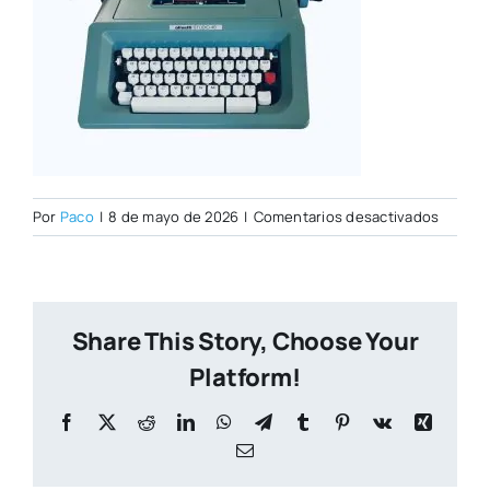
en
Por
Paco
|
8 de mayo de 2026
|
Comentarios desactivados
61Q+l0
Share This Story, Choose Your
Platform!
Facebook
X
Reddit
LinkedIn
WhatsApp
Telegram
Tumblr
Pinterest
Vk
Xing
Correo
electrónico