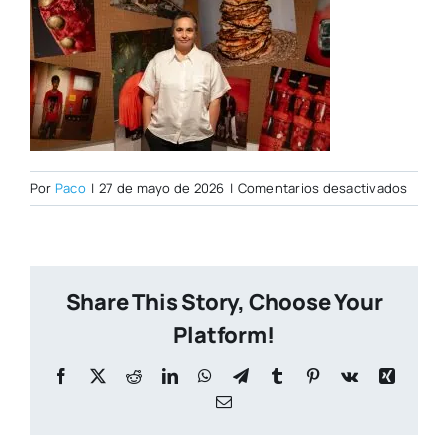
en
Por
Paco
|
27 de mayo de 2026
|
Comentarios desactivados
PORT
CITY
NUEVA
Share This Story, Choose Your
Platform!
Facebook
X
Reddit
LinkedIn
WhatsApp
Telegram
Tumblr
Pinterest
Vk
Xing
Correo
electrónico