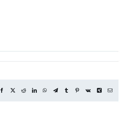
Facebook
X
Reddit
LinkedIn
WhatsApp
Telegram
Tumblr
Pinterest
Vk
Xing
Correo
electrónico