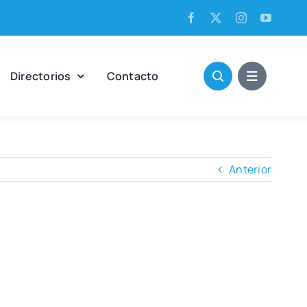
Direc­to­rios
Con­tac­to
Anterior