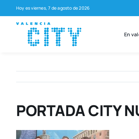
Saltar
Hoy es vier­nes, 7 de agos­to de 2026
al
contenido
En val
PORTADA CITY N