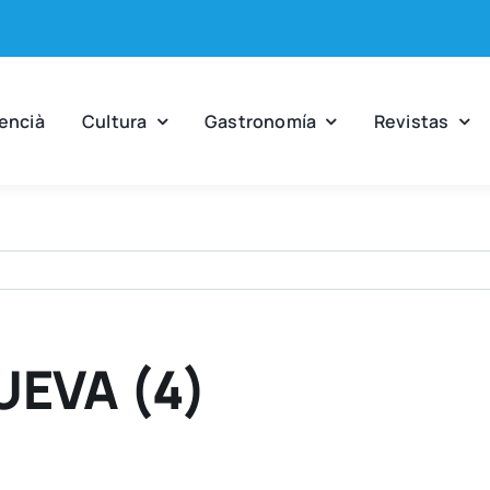
en­cià
Cul­tu­ra
Gas­tro­no­mía
Revis­tas
UEVA (4)