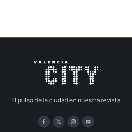
El pul­so de la ciu­dad en nues­tra revis­ta