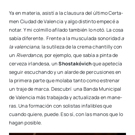
Ya en mate­ria, asis­tí a la clau­su­ra del últi­mo Cer­ta­
men Ciu­dad de Valen­cia y algo dis­tin­to empe­cé a
notar. Y mi col­mi­llo afi­la­do tam­bién lo notó. La cosa
sabía dife­ren­te. Fren­te a la mus­cu­la­da sono­ri­dad
a
la valen­cia­na,
la suti­le­za de la cre­ma chan­tilly con
un
River­dan­ce
,
por ejem­plo, que sabía a pin­ta de
cer­ve­za irlan­de­sa, un
Shos­ta­kó­vich
que ape­te­cía
seguir escu­chan­do y un alar­de de per­cu­sio­nes en
la pri­me­ra par­te que mola­ba tan­to como estre­nar
un tra­je de mar­ca. Des­cu­brí una Ban­da Muni­ci­pal
de Valen­cia más tra­ba­ja­da y actua­li­za­da en mane­
ras. Una for­ma­ción con solis­tas infa­li­bles que
cuan­do quie­re, pue­de. Eso sí, con las manos que lo
hagan posi­ble.