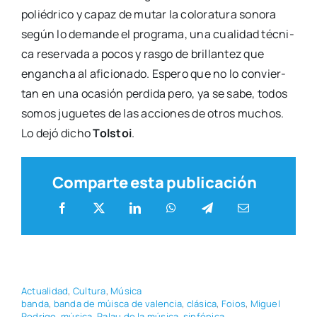
polié­dri­co y capaz de mutar la colo­ra­tu­ra sono­ra
según lo deman­de el pro­gra­ma, una cua­li­dad téc­ni­
ca reser­va­da a pocos y ras­go de bri­llan­tez que
engan­cha al afi­cio­na­do. Espe­ro que no lo con­vier­
tan en una oca­sión per­di­da pero, ya se sabe, todos
somos jugue­tes de las accio­nes de otros muchos.
Lo dejó dicho
Tols­toi
.
Comparte esta publicación
Actua­li­dad
,
Cul­tu­ra
,
Músi­ca
ban­da
,
ban­da de múis­ca de valen­cia
,
clá­si­ca
,
Foios
,
Miguel
Rodri­go
,
músi­ca
,
Palau de la músi­ca
,
sin­fó­ni­ca