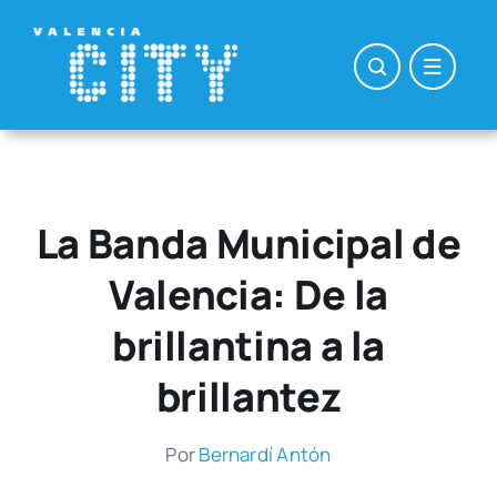
Saltar
al
contenido
La Banda Municipal de
Valencia: De la
brillantina a la
brillantez
Por
Ber­nar­dí Antón