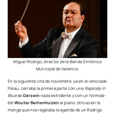
Miguel Rodri­go, direc­tor de la Ban­da Sin­fó­ni­ca
Muni­ci­pal de Valen­cia.
En la siguien­te cita de noviem­bre, ya en el reno­va­do
Palau, cerra­ba la pri­me­ra par­te con una
Rap­sody in
Blue
de
Gers­win
nada estri­den­te y con un for­mi­da­
ble
Wou­ter Berhenhui­zen
al piano, otro as en la
man­ga que nos rega­la­ba la agen­da de un Rodri­go