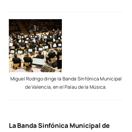
Miguel Rodri­go diri­ge la Ban­da Sin­fó­ni­ca Muni­ci­pal
de Valen­cia, en el Palau de la Músi­ca.
La
Banda Sinfónica Municipal de