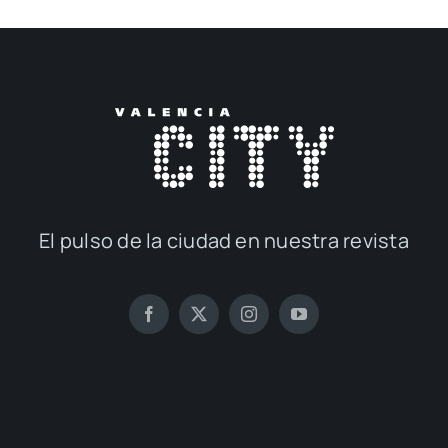
El pul­so de la ciu­dad en nues­tra revis­ta