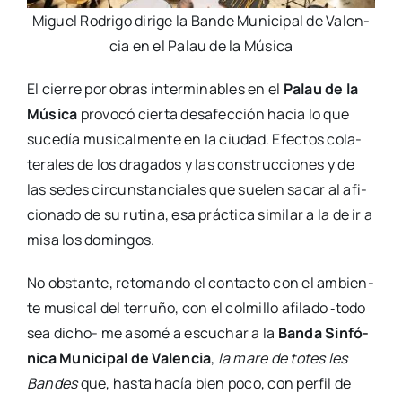
Miguel Rodri­go diri­ge la Ban­de Muni­ci­pal de Valen­
cia en el Palau de la Músi­ca
El cie­rre por obras inter­mi­na­bles en el
Palau de la
Músi­ca
pro­vo­có cier­ta des­afec­ción hacia lo que
suce­día musi­cal­men­te en la ciu­dad. Efec­tos cola­
te­ra­les de los dra­ga­dos y las cons­truc­cio­nes y de
las sedes cir­cuns­tan­cia­les que sue­len sacar al afi­
cio­na­do de su ruti­na, esa prác­ti­ca simi­lar a la de ir a
misa los domin­gos.
No obs­tan­te, reto­man­do el con­tac­to con el ambien­
te musi­cal del terru­ño, con el col­mi­llo afi­la­do ‑todo
sea dicho- me aso­mé a escu­char a la
Ban­da Sin­fó­
ni­ca Muni­ci­pal
de Valen­cia
,
la mare de totes les
Ban­des
que, has­ta hacía bien poco, con per­fil de