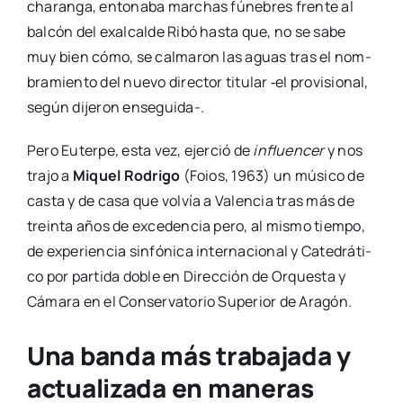
cha­ran­ga, ento­na­ba mar­chas fúne­bres fren­te al
bal­cón del exal­cal­de Ribó has­ta que, no se sabe
muy bien cómo, se cal­ma­ron las aguas tras el nom­
bra­mien­to del nue­vo direc­tor titu­lar ‑el pro­vi­sio­nal,
según dije­ron ense­­gui­­da-.
Pero Euter­pe
,
esta vez, ejer­ció de
influen­cer
y nos
tra­jo a
Miquel Rodri­go
(Foios, 1963) un músi­co de
cas­ta y de casa que vol­vía a Valen­cia tras más de
trein­ta años de exce­den­cia pero, al mis­mo tiem­po,
de expe­rien­cia sin­fó­ni­ca inter­na­cio­nal y Cate­drá­ti­
co por par­ti­da doble en Direc­ción de Orques­ta y
Cáma­ra en el Con­ser­va­to­rio Supe­rior de Ara­gón.
Una banda más trabajada y
actualizada en maneras