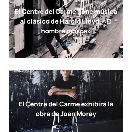
El Centre del Carme pone música
al clásico de Harold Lloyd, «El
hombre mosca»
Cul­tu­ra
El Centre del Carme exhibirá la
obra de Joan Morey
Cul­tu­ra