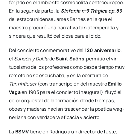
for­ja­do en el ambien­te cos­mo­po­li­ta cen­tro­euro­peo.
En la segun­da par­te, la
Sin­fo­nía nº3 Trá­gi­ca op.89
del esta­dou­ni­den­se James Bar­nes en la que el
maes­tro pro­cu­ró una narra­ti­va tan atem­pe­ra­da y
sin­ce­ra que resul­tó deli­cio­sa para el oído.
Del con­cier­to con­me­mo­ra­ti­vo del
120 ani­ver­sa­rio
,
el
San­són y Dali­la
de
Saint Saëns
per­mi­tió el vir­
tuo­sis­mo de los pro­fe­so­res como des­de tiem­po muy
remo­to no se escu­cha­ba, y en la ober­tu­ra de
Tannhäu­ser
(con trans­crip­ción del maes­tro
Emi­lio
Vega
en 1903 para el con­cier­to inau­gu­ral) flu­yó el
color orques­tal de la for­ma­ción don­de trom­pas,
oboes y made­ras hacían tras­cen­der la poé­ti­ca wag­
ne­ria­na con ver­da­de­ra efi­ca­cia y acier­to.
La
BSMV
tie­ne en Rodri­go a un direc­tor de fus­te,