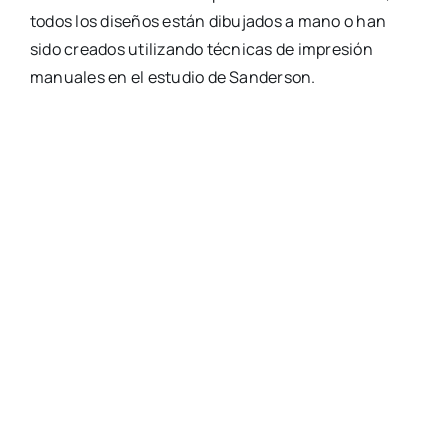
todos los dise­ños están dibu­ja­dos a mano o han
sido crea­dos uti­li­zan­do téc­ni­cas de impre­sión
manua­les en el estu­dio de San­der­son.