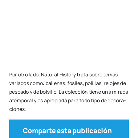
Por otro lado, Natu­ral His­tory tra­ta sobre temas
varia­dos como: balle­nas, fósi­les, poli­llas, relo­jes de
pes­ca­do y de bol­si­llo. La colec­ción tie­ne una mira­da
atem­po­ral y es apro­pia­da para todo tipo de deco­ra­
cio­nes.
Comparte esta publicación