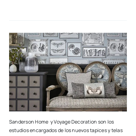
San­der­son Home y Voya­ge Deco­ra­tion son los
estu­dios encar­ga­dos de los nue­vos tapi­ces y telas