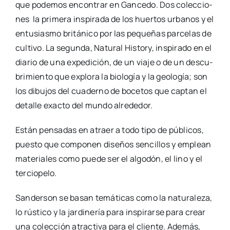
que pode­mos encon­trar en Gan­ce­do. Dos colec­cio­
nes la pri­me­ra ins­pi­ra­da de los huer­tos urba­nos y el
entu­sias­mo bri­tá­ni­co por las peque­ñas par­ce­las de
cul­ti­vo. La segun­da, Natu­ral His­tory, ins­pi­ra­do en el
dia­rio de una expe­di­ción, de un via­je o de un des­cu­
bri­mien­to que explo­ra la bio­lo­gía y la geo­lo­gía; son
los dibu­jos del cua­derno de boce­tos que cap­tan el
deta­lle exac­to del mun­do alre­de­dor.
Están pen­sa­das en atraer a todo tipo de públi­cos,
pues­to que com­po­nen dise­ños sen­ci­llos y emplean
mate­ria­les como pue­de ser el algo­dón, el lino y el
ter­cio­pe­lo.
San­der­son se basan temá­ti­cas como la natu­ra­le­za,
lo rús­ti­co y la jar­di­ne­ría para ins­pi­rar­se para crear
una colec­ción atrac­ti­va para el clien­te. Ade­más,