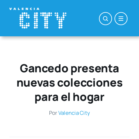
Saltar
al
contenido
Gancedo presenta
nuevas colecciones
para el hogar
Por
Valen­cia City