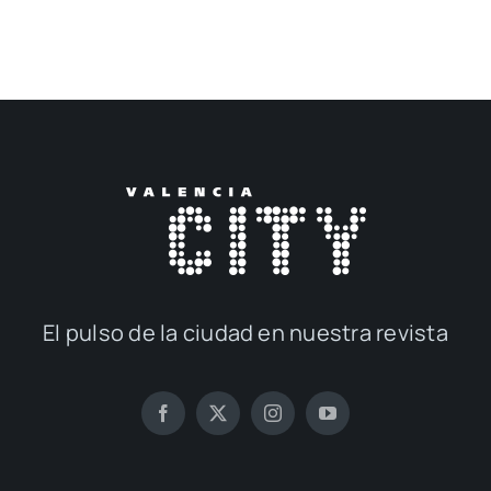
El pul­so de la ciu­dad en nues­tra revis­ta