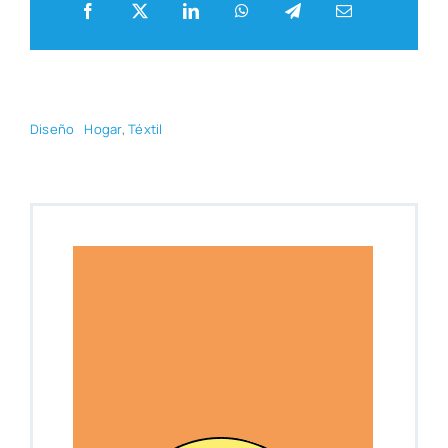
Dise­ño
Hogar
,
Téx­til