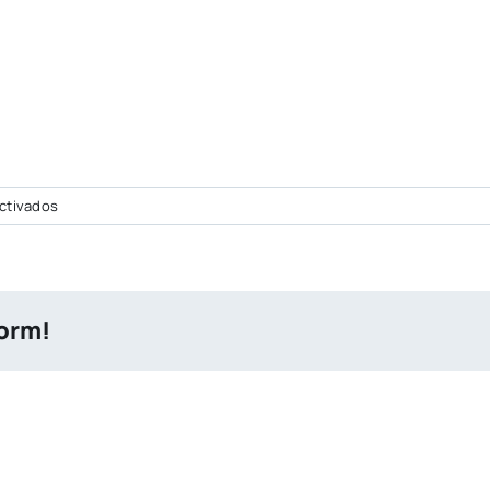
en
ctivados
PORTADA
CITY
NUEVA
(65)
form!