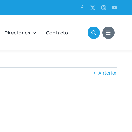
Direc­to­rios
Con­tac­to
Anterior