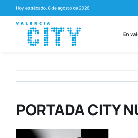
Saltar
Hoy es sába­do, 8 de agos­to de 2026
al
contenido
En val
PORTADA CITY N