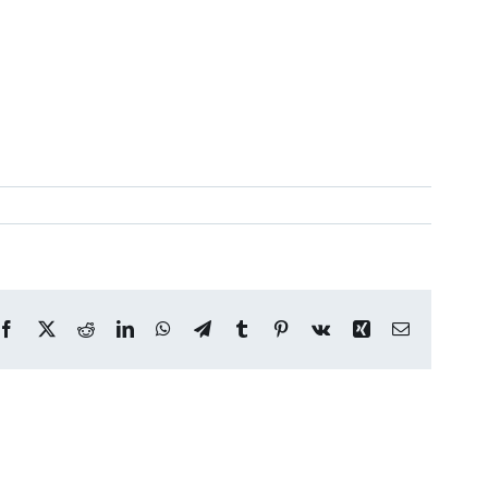
Facebook
X
Reddit
LinkedIn
WhatsApp
Telegram
Tumblr
Pinterest
Vk
Xing
Correo
electrónico