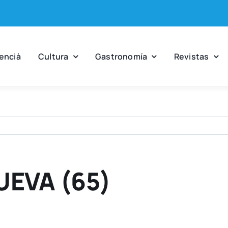
en­cià
Cul­tu­ra
Gas­tro­no­mía
Revis­tas
UEVA (65)