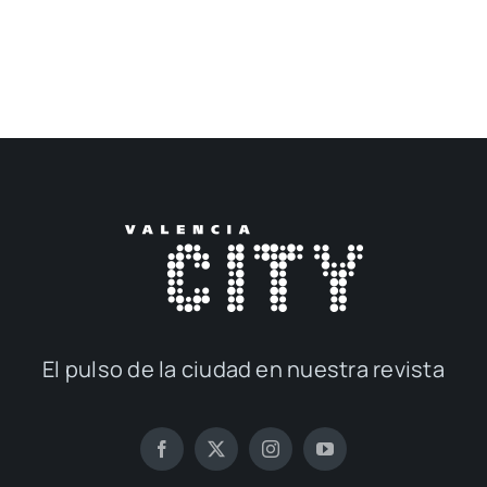
El pul­so de la ciu­dad en nues­tra revis­ta