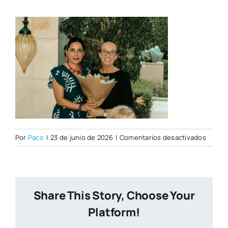
en
Por
Paco
|
23 de junio de 2026
|
Comentarios desactivados
Image
2026-
06-
18
Share This Story, Choose Your
at
10.24.
Platform!
PM