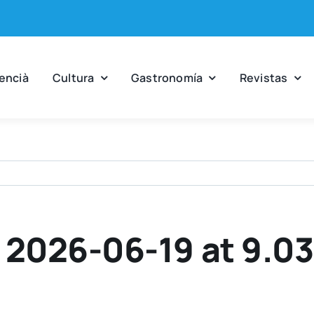
en­cià
Cul­tu­ra
Gas­tro­no­mía
Revis­tas
2026-06-19 at 9.03