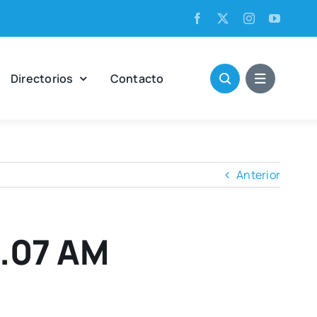
Direc­to­rios
Con­tac­to
Anterior
.07 AM