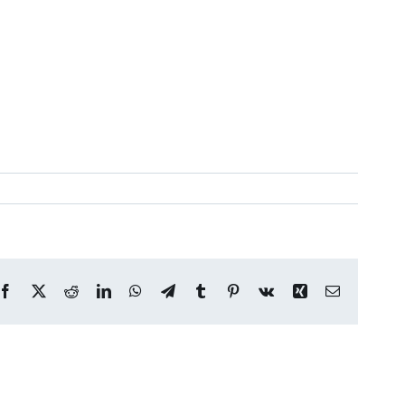
Facebook
X
Reddit
LinkedIn
WhatsApp
Telegram
Tumblr
Pinterest
Vk
Xing
Correo
electrónico