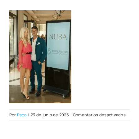
en
Por
Paco
|
23 de junio de 2026
|
Comentarios desactivados
Whats
Image
2026-