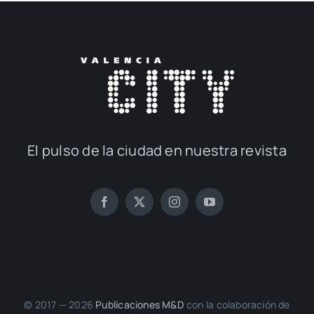
El pul­so de la ciu­dad en nues­tra revis­ta
© 2017 — 2026
Publi­ca­cio­nes M&D
con la cola­bo­ra­ción de