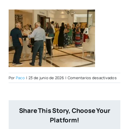
en
Por
Paco
|
23 de junio de 2026
|
Comentarios desactivados
Whats
Image
2026-
06-
Share This Story, Choose Your
19
at
Platform!
9.09.18