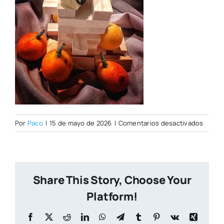
en
Por
Paco
|
15 de mayo de 2026
|
Comentarios desactivados
Malasp
Share This Story, Choose Your
Platform!
Facebook
X
Reddit
LinkedIn
WhatsApp
Telegram
Tumblr
Pinterest
Vk
Xing