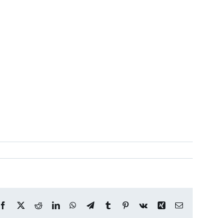
Facebook
X
Reddit
LinkedIn
WhatsApp
Telegram
Tumblr
Pinterest
Vk
Xing
Correo
electrónico