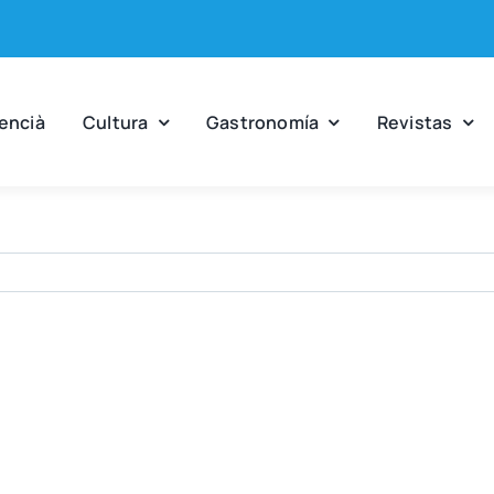
en­cià
Cul­tu­ra
Gas­tro­no­mía
Revis­tas