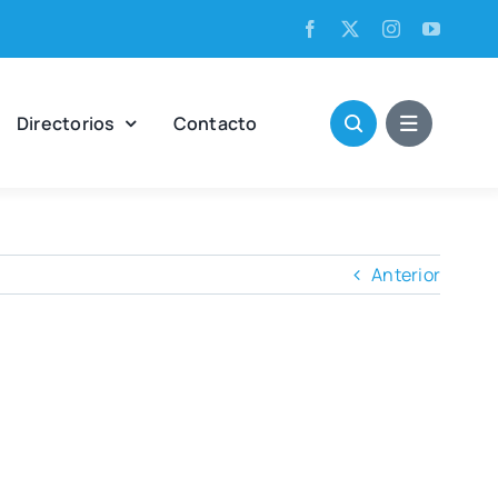
Direc­to­rios
Con­tac­to
Anterior