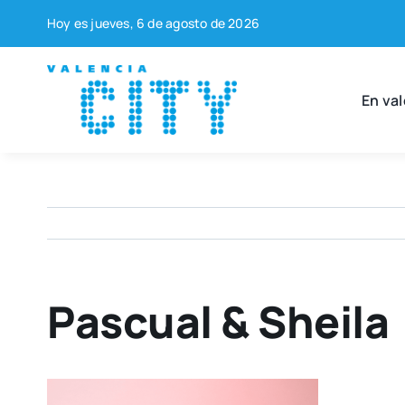
Saltar
Hoy es jue­ves, 6 de agos­to de 2026
al
contenido
En val
Pascual & Sheila