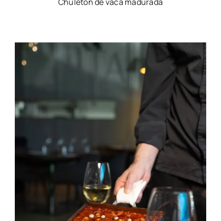
Chu­le­tón de vaca madu­ra­da