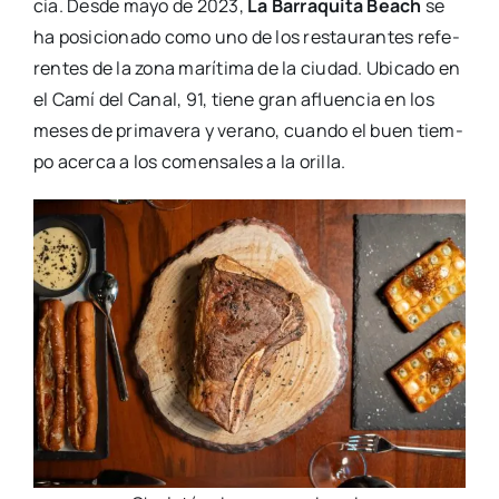
cia. Des­de mayo de 2023,
La Barra­qui­ta Beach
se
ha posi­cio­na­do como uno de los res­tau­ran­tes refe­
ren­tes de la zona marí­ti­ma de la ciu­dad. Ubi­ca­do en
el Camí del Canal, 91, tie­ne gran afluen­cia en los
meses de pri­ma­ve­ra y verano, cuan­do el buen tiem­
po acer­ca a los comen­sa­les a la ori­lla.