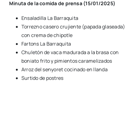
Minu­ta de la comi­da de pren­sa (15/01/2025)
Ensa­la­di­lla La Barra­qui­ta
Torrezno case­ro cru­jien­te (papa­da gla­sea­da)
con cre­ma de chi­potle
Far­tons La Barra­qui­ta
Chu­le­tón de vaca madu­ra­da a la bra­sa con
bonia­to fri­to y pimien­tos cara­me­li­za­dos
Arroz del sen­yo­ret coci­na­do en llan­da
Sur­ti­do de pos­tres