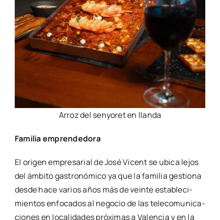
Arroz del sen­yo­ret en llan­da
Fami­lia empren­de­do­ra
El ori­gen empre­sa­rial de José Vicent se ubi­ca lejos
del ámbi­to gas­tro­nó­mi­co ya que la fami­lia ges­tio­na
des­de hace varios años más de vein­te esta­ble­ci­
mien­tos enfo­ca­dos al nego­cio de las tele­co­mu­ni­ca­
cio­nes en loca­li­da­des pró­xi­mas a Valen­cia y en la