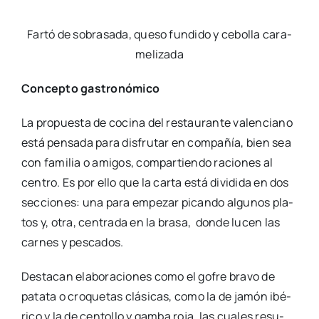
Far­tó de sobra­sa­da, que­so fun­di­do y cebo­lla cara­
me­li­za­da
Con­cep­to gas­tro­nó­mi­co
La pro­pues­ta de coci­na del res­tau­ran­te valen­ciano
está pen­sa­da para dis­fru­tar en com­pa­ñía, bien sea
con fami­lia o ami­gos, com­par­tien­do racio­nes al
cen­tro. Es por ello que la car­ta está divi­di­da en dos
sec­cio­nes: una para empe­zar pican­do algu­nos pla­
tos y, otra, cen­tra­da en la bra­sa,
don­de lucen las
car­nes y pes­ca­dos.
Des­ta­can ela­bo­ra­cio­nes como el gofre bra­vo de
pata­ta o cro­que­tas clá­si­cas, como la de jamón ibé­
ri­co y la de cen­to­llo y gam­ba roja, las cua­les resu­