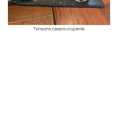
Torrezno case­ro cru­jien­te