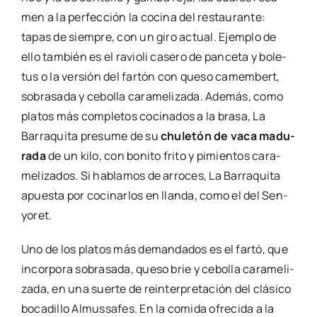
men a la per­fec­ción la coci­na del res­tau­ran­te:
tapas de siem­pre, con un giro actual. Ejem­plo de
ello tam­bién es el ravio­li case­ro de pan­ce­ta y bole­
tus o la ver­sión del far­tón con que­so camem­bert,
sobra­sa­da y cebo­lla cara­me­li­za­da. Ade­más, como
pla­tos más com­ple­tos coci­na­dos a la bra­sa, La
Barra­qui­ta pre­su­me de su
chu­le­tón de vaca madu­
ra­da
de un kilo, con boni­to fri­to y pimien­tos cara­
me­li­za­dos. Si habla­mos de arro­ces, La Barra­qui­ta
apues­ta por coci­nar­los en llan­da, como el del Sen­
yo­ret.
Uno de los pla­tos más deman­da­dos es el far­tó, que
incor­po­ra sobra­sa­da, que­so brie y cebo­lla cara­me­li­
za­da, en una suer­te de rein­ter­pre­ta­ción del clá­si­co
boca­di­llo Almus­sa­fes. En la comi­da ofre­ci­da a la