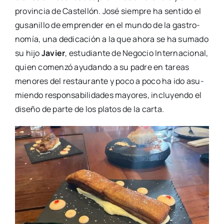
pro­vin­cia de Cas­te­llón. José siem­pre ha sen­ti­do el
gusa­ni­llo de empren­der en el mun­do de la gas­tro­
no­mía, una dedi­ca­ción a la que aho­ra se ha suma­do
su hijo
Javier
, estu­dian­te de Nego­cio Inter­na­cio­nal,
quien comen­zó ayu­dan­do a su padre en tareas
meno­res del res­tau­ran­te y poco a poco ha ido asu­
mien­do res­pon­sa­bi­li­da­des mayo­res, inclu­yen­do el
dise­ño de par­te de los pla­tos de la car­ta.