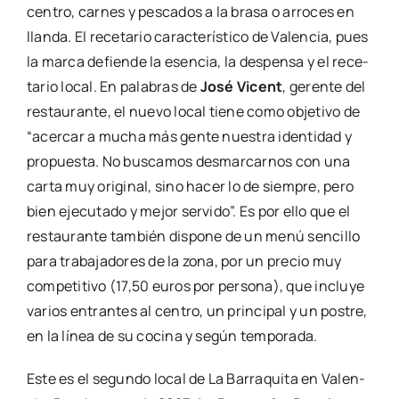
cen­tro, car­nes y pes­ca­dos a la bra­sa o arro­ces en
llan­da. El rece­ta­rio carac­te­rís­ti­co de Valen­cia, pues
la mar­ca defien­de la esen­cia, la des­pen­sa y el rece­
ta­rio local. En pala­bras de
José Vicent
, geren­te del
res­tau­ran­te, el nue­vo local tie­ne como obje­ti­vo de
“acer­car a mucha más gen­te nues­tra iden­ti­dad y
pro­pues­ta. No bus­ca­mos des­mar­car­nos con una
car­ta muy ori­gi­nal, sino hacer lo de siem­pre, pero
bien eje­cu­ta­do y mejor ser­vi­do”. Es por ello que el
res­tau­ran­te tam­bién dis­po­ne de un menú sen­ci­llo
para tra­ba­ja­do­res de la zona, por un pre­cio muy
com­pe­ti­ti­vo (17,50 euros por per­so­na), que inclu­ye
varios entran­tes al cen­tro, un prin­ci­pal y un pos­tre,
en la línea de su coci­na y según tem­po­ra­da.
Este es el segun­do local de La Barra­qui­ta en Valen­