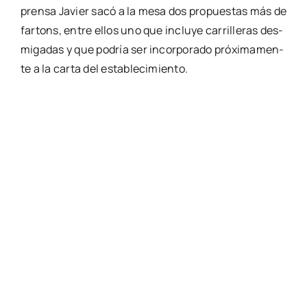
pren­sa Javier sacó a la mesa dos pro­pues­tas más de
far­tons, entre ellos uno que inclu­ye carri­lle­ras des­
mi­ga­das y que podría ser incor­po­ra­do pró­xi­ma­men­
te a la car­ta del esta­ble­ci­mien­to.