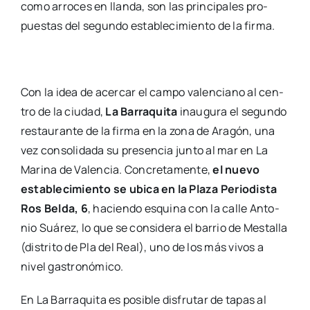
como arro­ces en llan­da, son las prin­ci­pa­les pro­
pues­tas del segun­do esta­ble­ci­mien­to de la fir­ma.
Con la idea de acer­car el cam­po valen­ciano al cen­
tro de la ciu­dad,
La Barra­qui­ta
inau­gu­ra el segun­do
res­tau­ran­te de la fir­ma en la zona de Ara­gón, una
vez con­so­li­da­da su pre­sen­cia jun­to al mar en La
Mari­na de Valen­cia. Con­cre­ta­men­te,
el nue­vo
esta­ble­ci­mien­to se ubi­ca en la Pla­za Perio­dis­ta
Ros Bel­da, 6
, hacien­do esqui­na con la calle Anto­
nio Suá­rez, lo que se con­si­de­ra el barrio de Mes­ta­lla
(dis­tri­to de Pla del Real), uno de los más vivos a
nivel gas­tro­nó­mi­co.
En La Barra­qui­ta es posi­ble dis­fru­tar de tapas al