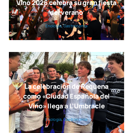
Vino 2026 celebra su gran fiesta
del verano
Eno­lo­gía
,
Gas­tro­no­mía
La celebración de Requena
como «Ciudad Española del
Vino» llega a L’Umbracle
Eno­lo­gía
,
Gas­tro­no­mía