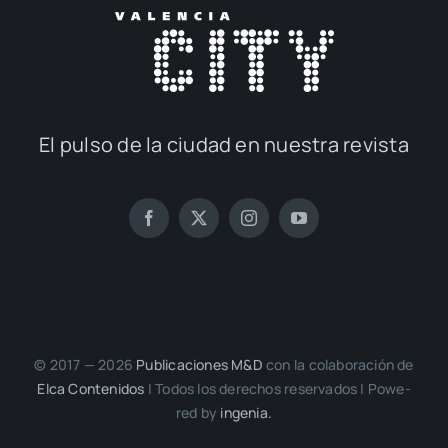
El pul­so de la ciu­dad en nues­tra revis­ta
© 2017 — 2026
Publi­ca­cio­nes M&D
con la cola­bo­ra­ción de
Elca Con­te­ni­dos
| Todos los dere­chos reser­va­dos | Powe­
red by
inge­nia.