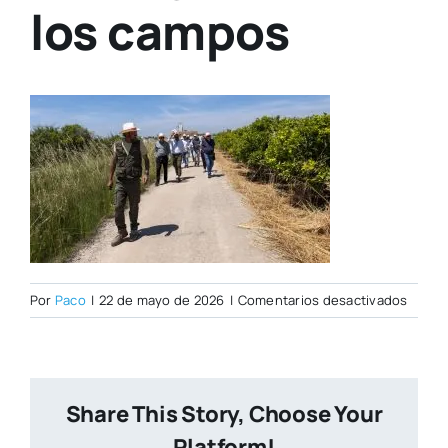
los campos
en
Por
Paco
|
22 de mayo de 2026
|
Comentarios desactivados
Visita
guiad
por
Javi,
Share This Story, Choose Your
agricu
encar
Platform!