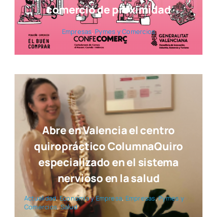
comercio de proximidad
Empre­sas
,
Pymes y Comer­cios
Abre en Valencia el centro
quiropráctico ColumnaQuiro
especializado en el sistema
nervioso en la salud
Actua­li­dad
,
Eco­no­mía y Empre­sa
,
Empre­sas
,
Pymes y
Comer­cios
,
Salud