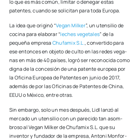
lo que es más común, limi­tar o dene­gar estas
paten­tes, cuan­do se soli­ci­tan para toda Euro­pa.
La idea que ori­gi­nó “
Vegan Mil­ker
”, un uten­si­lio de
coci­na para ela­bo­rar “
leches vege­ta­les
” de la
peque­ña empre­sa
Chu­fa­mix S.L.
, con­ver­ti­do para
ese enton­ces en obje­to de cul­to en las redes vega­
nas en más de 40 paí­ses, logró ser reco­no­ci­da como
dig­na de la con­ce­sión de una paten­te euro­pea por
la Ofi­ci­na Euro­pea de Paten­tes en junio de 2017,
ade­más de por las Ofi­ci­nas de Paten­tes de Chi­na,
EEUU o Méxi­co, entre otras.
Sin embar­go, solo un mes des­pués, Lidl lan­zó al
mer­ca­do un uten­si­lio con un pare­ci­do tan asom­
bro­so al Vegan Mil­ker de Chu­fa­mix S.L. que su
inven­tor y fun­da­dor de la empre­sa, Anto­ni Mon­for­