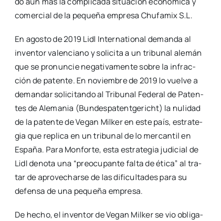
do aún más la com­pli­ca­da situa­ción eco­nó­mi­ca y
comer­cial de la peque­ña empre­sa Chu­fa­mix S.L.
En agos­to de 2019 Lidl Inter­na­tio­nal deman­da al
inven­tor valen­ciano y soli­ci­ta a un tri­bu­nal ale­mán
que se pro­nun­cie nega­ti­va­men­te sobre la infrac­
ción de paten­te. En noviem­bre de 2019 lo vuel­ve a
deman­dar soli­ci­tan­do al Tri­bu­nal Fede­ral de Paten­
tes de Ale­ma­nia (Bun­des­pa­tent­ge­richt) la nuli­dad
de la paten­te de Vegan Mil­ker en este país, estra­te­
gia que repli­ca en un tri­bu­nal de lo mer­can­til en
Espa­ña. Para Mon­for­te, esta estra­te­gia judi­cial de
Lidl deno­ta una “preo­cu­pan­te fal­ta de éti­ca” al tra­
tar de apro­ve­char­se de las difi­cul­ta­des para su
defen­sa de una peque­ña empre­sa.
De hecho, el inven­tor de Vegan Mil­ker se vio obli­ga­