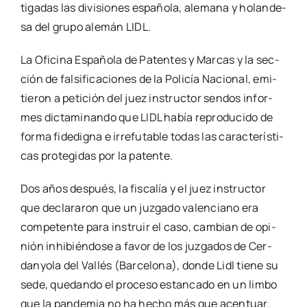
ti­ga­das las divi­sio­nes espa­ño­la, ale­ma­na y holan­de­
sa del gru­po ale­mán LIDL.
La Ofi­ci­na Espa­ño­la de Paten­tes y Mar­cas y la sec­
ción de fal­si­fi­ca­cio­nes de la Poli­cía Nacio­nal, emi­
tie­ron a peti­ción del juez ins­truc­tor sen­dos infor­
mes dic­ta­mi­nan­do que LIDL había repro­du­ci­do de
for­ma fide­dig­na e irre­fu­ta­ble todas las carac­te­rís­ti­
cas pro­te­gi­das por la paten­te.
Dos años des­pués, la fis­ca­lía y el juez ins­truc­tor
que decla­ra­ron que un juz­ga­do valen­ciano era
com­pe­ten­te para ins­truir el caso, cam­bian de opi­
nión inhi­bién­do­se a favor de los juz­ga­dos de Cer­
dan­yo­la del Vallés (Bar­ce­lo­na), don­de Lidl tie­ne su
sede, que­dan­do el pro­ce­so estan­ca­do en un lim­bo
que la pan­de­mia no ha hecho más que acen­tuar.