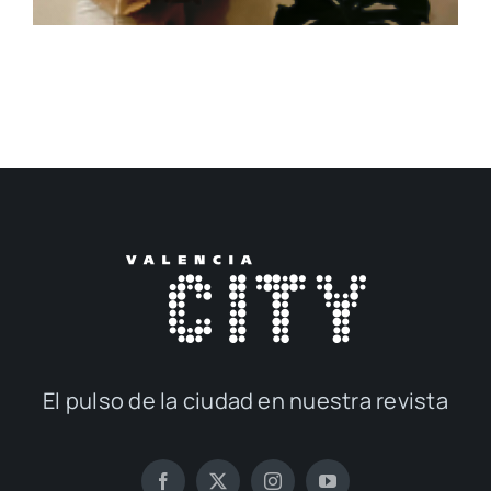
El pul­so de la ciu­dad en nues­tra revis­ta