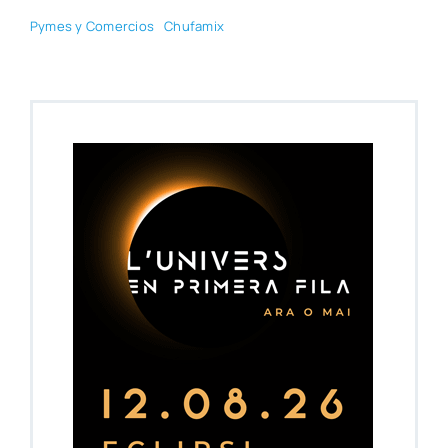
Pymes y Comer­cios
Chu­fa­mix