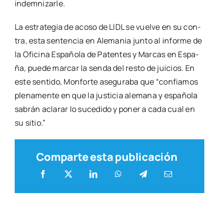
indem­ni­zar­le.
La estra­te­gia de aco­so de LIDL se vuel­ve en su con­
tra, esta sen­ten­cia en Ale­ma­nia jun­to al infor­me de
la Ofi­ci­na Espa­ño­la de Paten­tes y Mar­cas en Espa­
ña, pue­de mar­car la sen­da del res­to de jui­cios. En
este sen­ti­do, Mon­for­te ase­gu­ra­ba que “con­fia­mos
ple­na­men­te en que la jus­ti­cia ale­ma­na y espa­ño­la
sabrán acla­rar lo suce­di­do y poner a cada cual en
su sitio.”
Comparte esta publicación