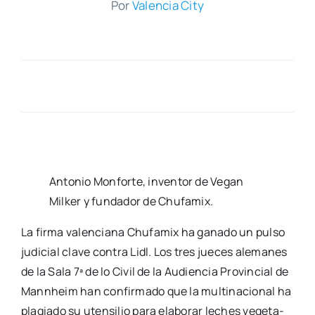
Por
Valen­cia City
Anto­nio Mon­for­te, inven­tor de Vegan
Mil­ker y fun­da­dor de Chu­fa­mix.
La fir­ma valen­cia­na Chu­fa­mix ha gana­do un pul­so
judi­cial cla­ve con­tra Lidl. Los tres jue­ces ale­ma­nes
de la Sala 7ª de lo Civil de la Audien­cia Pro­vin­cial de
Mannheim han con­fir­ma­do que la mul­ti­na­cio­nal ha
pla­gia­do su uten­si­lio para ela­bo­rar leches vege­ta­