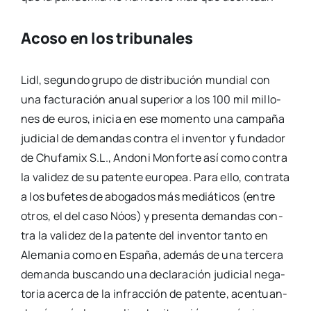
Acoso en los tribunales
Lidl, segun­do gru­po de dis­tri­bu­ción mun­dial con
una fac­tu­ra­ción anual supe­rior a los 100 mil millo­
nes de euros, ini­cia en ese momen­to una cam­pa­ña
judi­cial de deman­das con­tra el inven­tor y fun­da­dor
de Chu­fa­mix S.L., Ando­ni Mon­for­te así como con­tra
la vali­dez de su paten­te euro­pea. Para ello, con­tra­ta
a los bufe­tes de abo­ga­dos más mediá­ti­cos (entre
otros, el del caso Nóos) y pre­sen­ta deman­das con­
tra la vali­dez de la paten­te del inven­tor tan­to en
Ale­ma­nia como en Espa­ña, ade­más de una ter­ce­ra
deman­da bus­can­do una decla­ra­ción judi­cial nega­
to­ria acer­ca de la infrac­ción de paten­te, acen­tuan­