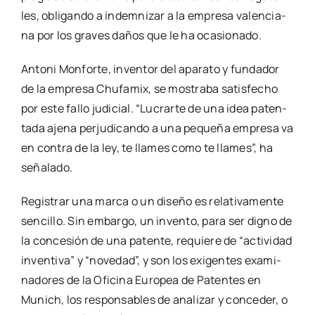
les, obli­gan­do a indem­ni­zar a la empre­sa valen­cia­
na por los gra­ves daños que le ha oca­sio­na­do.
Anto­ni Mon­for­te, inven­tor del apa­ra­to y fun­da­dor
de la empre­sa Chu­fa­mix, se mos­tra­ba satis­fe­cho
por este fallo judi­cial. “Lucrar­te de una idea paten­
ta­da aje­na per­ju­di­can­do a una peque­ña empre­sa va
en con­tra de la ley, te lla­mes como te lla­mes”, ha
seña­la­do.
Regis­trar una mar­ca o un dise­ño es rela­ti­va­men­te
sen­ci­llo. Sin embar­go, un inven­to, para ser digno de
la con­ce­sión de una paten­te, requie­re de “acti­vi­dad
inven­ti­va” y “nove­dad”, y son los exi­gen­tes exa­mi­
na­do­res de la Ofi­ci­na Euro­pea de Paten­tes en
Munich, los res­pon­sa­bles de ana­li­zar y con­ce­der, o