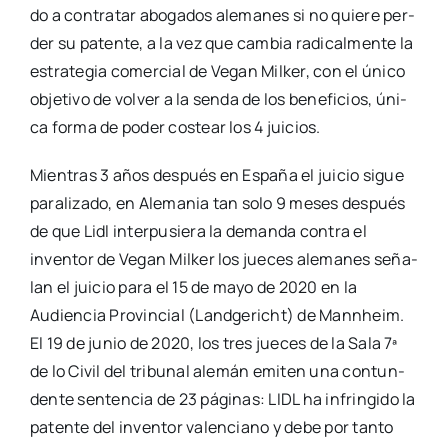
do a con­tra­tar abo­ga­dos ale­ma­nes si no quie­re per­
der su paten­te, a la vez que cam­bia radi­cal­men­te la
estra­te­gia comer­cial de Vegan Mil­ker, con el úni­co
obje­ti­vo de vol­ver a la sen­da de los bene­fi­cios, úni­
ca for­ma de poder cos­tear los 4 jui­cios.
Mien­tras 3 años des­pués en Espa­ña el jui­cio sigue
para­li­za­do, en Ale­ma­nia tan solo 9 meses des­pués
de que Lidl inter­pu­sie­ra la deman­da con­tra el
inven­tor de Vegan Mil­ker los jue­ces ale­ma­nes seña­
lan el jui­cio para el 15 de mayo de 2020 en la
Audien­cia Pro­vin­cial (Land­ge­richt) de Mannheim.
El 19 de junio de 2020, los tres jue­ces de la Sala 7ª
de lo Civil del tri­bu­nal ale­mán emi­ten una con­tun­
den­te sen­ten­cia de 23 pági­nas: LIDL ha infrin­gi­do la
paten­te del inven­tor valen­ciano y debe por tan­to