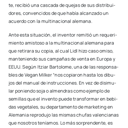
te, reci­bió una cas­ca­da de que­jas de sus dis­tri­bui­
do­res, con­ven­ci­dos de que había alcan­za­do un
acuer­do con la mul­ti­na­cio­nal ale­ma­na.
Ante esta situa­ción, el inven­tor remi­tió un reque­ri­
mien­to amis­to­so a la mul­ti­na­cio­nal ale­ma­na para
que reti­ra­ra su copia, al cual Lidl hizo caso omi­so,
man­te­nien­do sus cam­pa­ñas de ven­ta en Euro­pa y
EEUU. Según Itziar Bar­to­lo­me, una de las res­pon­sa­
bles de Vegan Mil­ker “nos copia­ron has­ta los dibu­
jos del manual de ins­truc­cio­nes. En vez de disi­mu­
lar ponien­do soja o almen­dras como ejem­plo de
semi­llas que el inven­to pue­de trans­for­mar en bebi­
das vege­ta­les, su depar­ta­men­to de mar­ke­ting en
Ale­ma­nia repro­du­jo las mis­mas chu­fas valen­cia­nas
que noso­tros tenía­mos. Lo más sor­pren­den­te, es