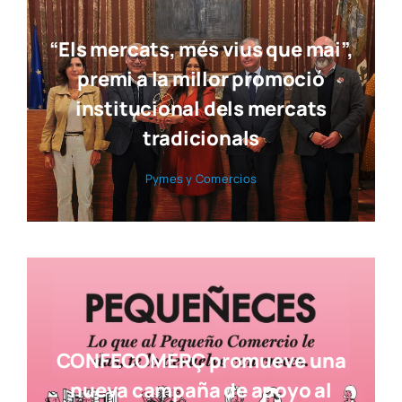
“Els mercats, més vius que mai”,
premi a la millor promoció
institucional dels mercats
tradicionals
Pymes y Comer­cios
CONFECOMERÇ promueve una
nueva campaña de apoyo al