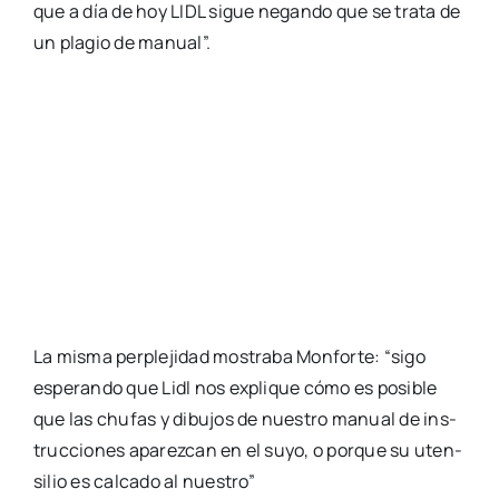
que a día de hoy LIDL sigue negan­do que se tra­ta de
un pla­gio de manual”.
La mis­ma per­ple­ji­dad mos­tra­ba Mon­for­te: “sigo
espe­ran­do que Lidl nos expli­que cómo es posi­ble
que las chu­fas y dibu­jos de nues­tro manual de ins­
truc­cio­nes apa­rez­can en el suyo, o por­que su uten­
si­lio es cal­ca­do al nues­tro”