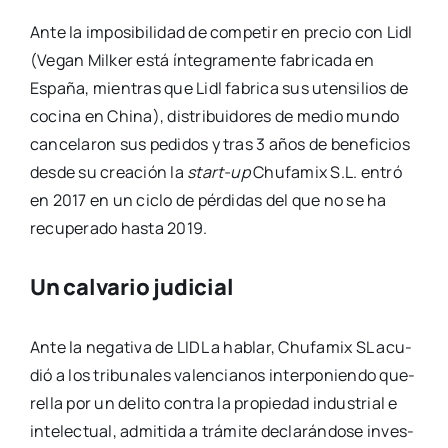
Ante la impo­si­bi­li­dad de com­pe­tir en pre­cio con Lidl
(Vegan Mil­ker está ínte­gra­men­te fabri­ca­da en
Espa­ña, mien­tras que Lidl fabri­ca sus uten­si­lios de
coci­na en Chi­na), dis­tri­bui­do­res de medio mun­do
can­ce­la­ron sus pedi­dos y tras 3 años de bene­fi­cios
des­de su crea­ción la
start-up
Chu­fa­mix S.L. entró
en 2017 en un ciclo de pér­di­das del que no se ha
recu­pe­ra­do has­ta 2019.
Un calvario judicial
Ante la nega­ti­va de LIDL a hablar, Chu­fa­mix SL acu­
dió a los tri­bu­na­les valen­cia­nos inter­po­nien­do que­
re­lla por un deli­to con­tra la pro­pie­dad indus­trial e
inte­lec­tual, admi­ti­da a trá­mi­te decla­rán­do­se inves­