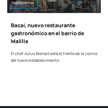
Res­tau­ran­tes
Bacai, nuevo restaurante
gastronómico en el barrio de
Malilla
El chef Julius Bie­nert está al fren­te de la coci­na
del nue­vo esta­ble­ci­mien­to.