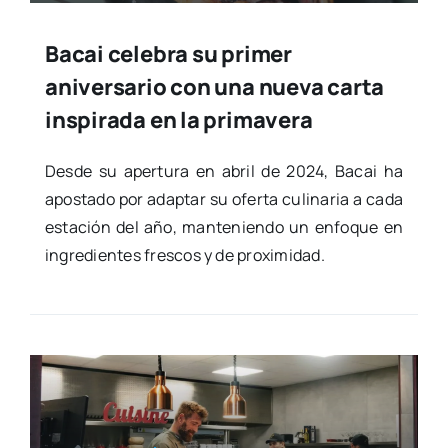
Bacai celebra su primer
aniversario con una nueva carta
inspirada en la primavera
Des­de su aper­tu­ra en abril de 2024, Bacai ha
apos­ta­do por adap­tar su ofer­ta culi­na­ria a cada
esta­ción del año, man­te­nien­do un enfo­que en
ingre­dien­tes fres­cos y de pro­xi­mi­dad.