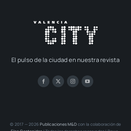
El pul­so de la ciu­dad en nues­tra revis­ta
© 2017 — 2026
Publi­ca­cio­nes M&D
con la cola­bo­ra­ción de