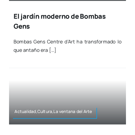
El jardín moderno de Bombas
Gens
Bom­bas Gens Cen­tre d’Art ha trans­for­ma­do lo
que anta­ño era […]
Actualidad,Cultura,La ven­ta­na del Arte