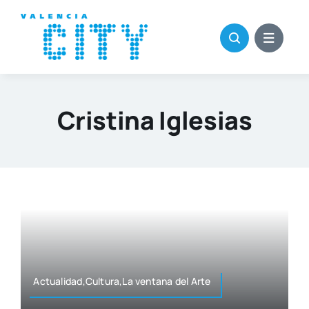
Saltar
al
contenido
Cristina Iglesias
Actualidad,Cultura,La ven­ta­na del Arte