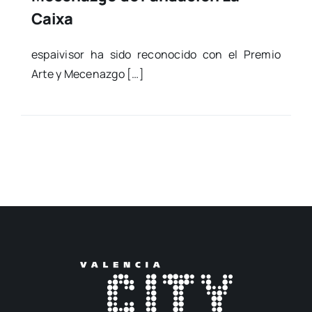
Caixa
espai­vi­sor ha sido reco­no­ci­do con el Pre­mio
Arte y Mece­naz­go […]