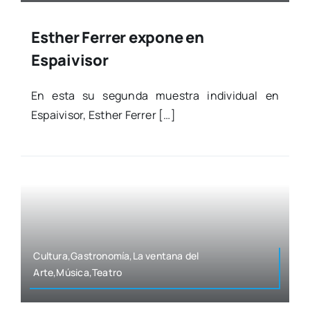
Esther Ferrer expone en
Espaivisor
En esta su segun­da mues­tra indi­vi­dual en
Espai­vi­sor, Esther Ferrer […]
Cultura,Gastronomía,La ven­ta­na del
Arte,Música,Teatro