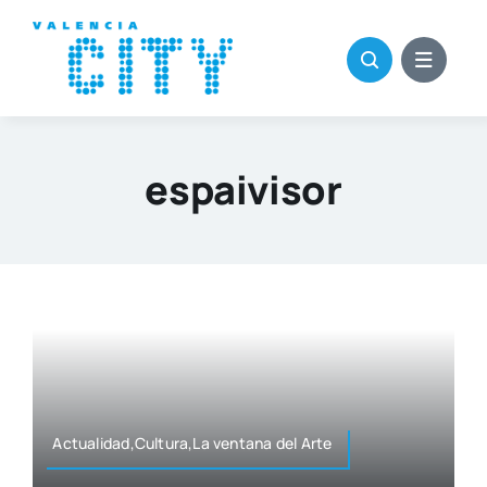
Saltar
al
contenido
espaivisor
Actualidad,Cultura,La ven­ta­na del Arte