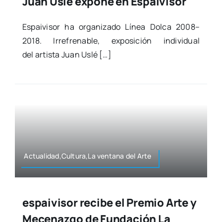
Juan Uslé expone en Espaivisor
Espai­vi­sor ha orga­ni­za­do Línea Dol­ca 2008–
2018. Irre­fre­na­ble, expo­si­ción indi­vi­dual
del artis­ta Juan Uslé […]
Actualidad,Cultura,La ven­ta­na del Arte
espaivisor recibe el Premio Arte y
Mecenazgo de Fundación La