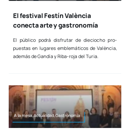
El festival Festín València
conecta arte y gastronomía
El públi­co podrá dis­fru­tar de die­cio­cho pro­
pues­tas en luga­res emble­má­ti­cos de Valèn­cia,
ade­más de Gan­día y Riba-roja del Turia.
A la mesa,Actualidad,Gastronomía