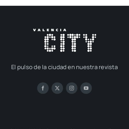
El pul­so de la ciu­dad en nues­tra revis­ta