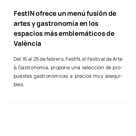
FestIN ofrece un menú fusión de
artes y gastronomía en los
espacios más emblemáticos de
València
Del 16 al 25 de febre­ro, Fes­tIN, el Fes­ti­val de Arte
& Gas­tro­no­mía, pro­po­ne una selec­ción de pro­
pues­tas gas­tro­nó­mi­cas a pre­cios muy ase­qui­
bles.