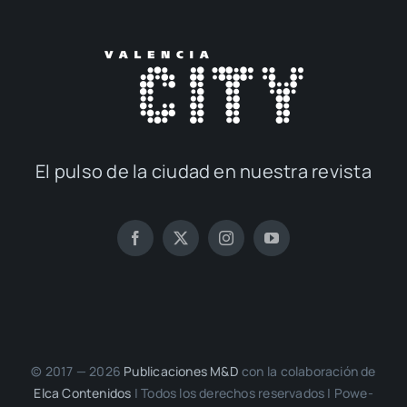
El pul­so de la ciu­dad en nues­tra revis­ta
© 2017 — 2026
Publi­ca­cio­nes M&D
con la cola­bo­ra­ción de
Elca Con­te­ni­dos
| Todos los dere­chos reser­va­dos | Powe­