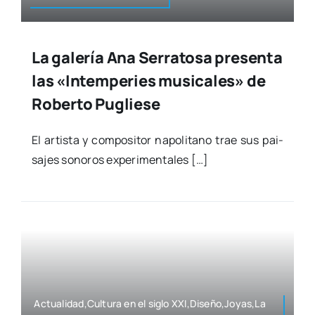
La galería Ana Serratosa presenta
las «Intemperies musicales» de
Roberto Pugliese
El artis­ta y com­po­si­tor napo­li­tano trae sus pai­
sa­jes sono­ros expe­ri­men­ta­les […]
Actualidad,Cultura en el siglo XXI,Diseño,Joyas,La