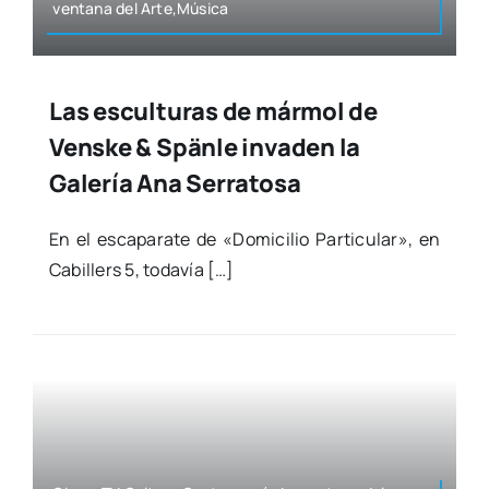
ven­ta­na del Arte,Música
Las esculturas de mármol de
Venske & Spänle invaden la
Galería Ana Serratosa
En el esca­pa­ra­te de «Domi­ci­lio Par­ti­cu­lar», en
Cabi­llers 5, toda­vía […]