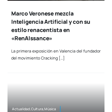
Marco Veronese mezcla
Inteligencia Artificial y con su
estilo renacentista en
«RenAlssance»
La pri­me­ra expo­si­ción en Valen­cia del fun­da­dor
del movi­mien­to Crac­king […]
Actualidad,Cultura,Música