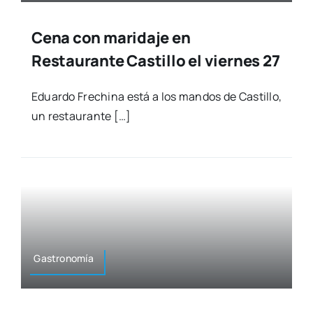
Cena con maridaje en
Restaurante Castillo el viernes 27
Eduar­do Fre­chi­na está a los man­dos de Cas­ti­llo,
un res­tau­ran­te […]
Gas­tro­no­mía